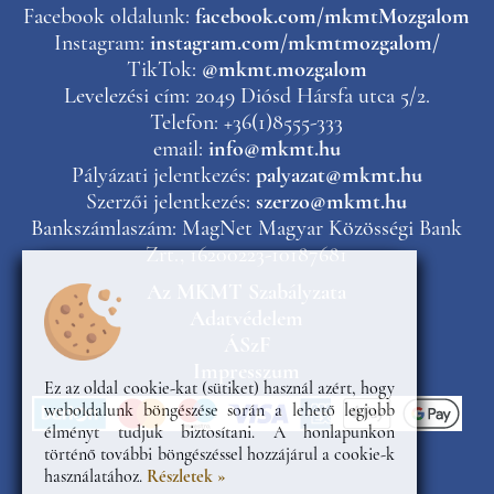
Facebook oldalunk:
facebook.com/mkmtMozgalom
Instagram:
instagram.com/mkmtmozgalom/
TikTok:
@mkmt.mozgalom
Levelezési cím: 2049 Diósd Hársfa utca 5/2.
Telefon: +36(1)8555-333
email:
info@mkmt.hu
Pályázati jelentkezés:
palyazat@mkmt.hu
Szerzői jelentkezés:
szerzo@mkmt.hu
Bankszámlaszám: MagNet Magyar Közösségi Bank
Zrt., 16200223-10187681
Az MKMT Szabályzata
Adatvédelem
ÁSzF
Impresszum
Ez az oldal cookie-kat (sütiket) használ azért, hogy
weboldalunk böngészése során a lehető legjobb
élményt tudjuk biztosítani. A honlapunkon
történő további böngészéssel hozzájárul a cookie-k
használatához.
Részletek »