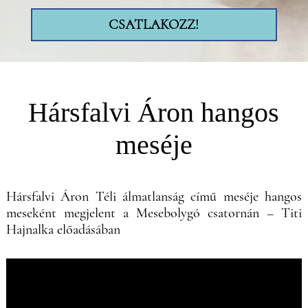
CSATLAKOZZ!
Hársfalvi Áron hangos
meséje
Hársfalvi Áron Téli álmatlanság című meséje hangos
meseként megjelent a Mesebolygó csatornán – Titi
Hajnalka előadásában