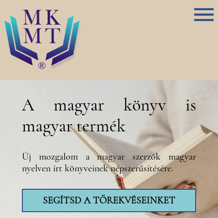
A magyar könyv is
magyar termék
Új mozgalom a magyar szerzők magyar
nyelven írt könyveinek népszerűsítésére.
SEGÍTSD A TÖREKVÉSEINKET