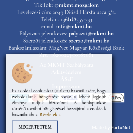
TikTok:
@mkmt.mozgalom
Levelezési cím: 2049 Diósd Hársfa utca 5/2.
Telefon: +36(1)8555-333
email:
info@mkmt.hu
Pályázati jelentkezés:
palyazat@mkmt.hu
Szerzői jelentkezés:
szerzo@mkmt.hu
Bankszámlaszám: MagNet Magyar Közösségi Bank
Zrt., 16200223-10187681
Az MKMT Szabályzata
Adatvédelem
ÁSzF
Impresszum
Ez az oldal cookie-kat (sütiket) használ azért, hogy
weboldalunk böngészése során a lehető legjobb
élményt tudjuk biztosítani. A honlapunkon
történő további böngészéssel hozzájárul a cookie-k
használatához.
Részletek »
MEGÉRTETTEM
Made by
FortuNet