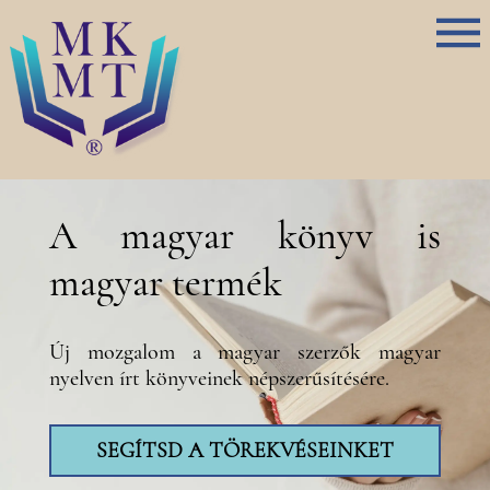
A magyar könyv is
magyar termék
Új mozgalom a magyar szerzők magyar
nyelven írt könyveinek népszerűsítésére.
SEGÍTSD A TÖREKVÉSEINKET