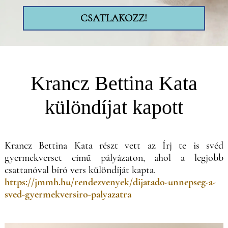
CSATLAKOZZ!
Krancz Bettina Kata
különdíjat kapott
Krancz Bettina Kata részt vett az Írj te is svéd
gyermekverset című pályázaton, ahol a legjobb
csattanóval bíró vers különdíját kapta.
https://jmmh.hu/rendezvenyek/dijatado-unnepseg-a-
sved-gyermekversiro-palyazatra