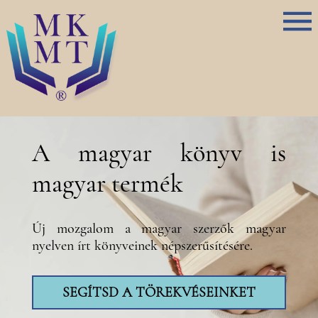
A magyar könyv is
magyar termék
Új mozgalom a magyar szerzők magyar
nyelven írt könyveinek népszerűsítésére.
SEGÍTSD A TÖREKVÉSEINKET