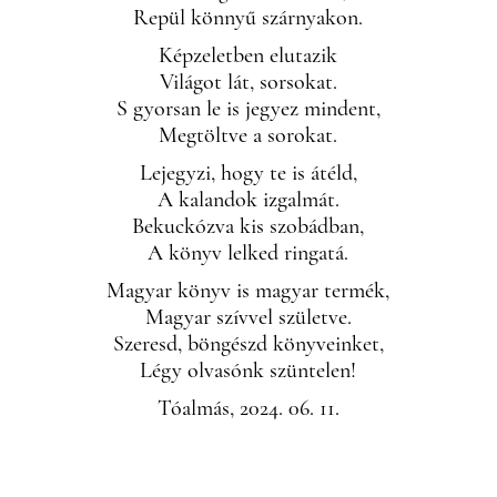
Repül könnyű szárnyakon.
Képzeletben elutazik
Világot lát, sorsokat.
S gyorsan le is jegyez mindent,
Megtöltve a sorokat.
Lejegyzi, hogy te is átéld,
A kalandok izgalmát.
Bekuckózva kis szobádban,
A könyv lelked ringatá.
Magyar könyv is magyar termék,
Magyar szívvel születve.
Szeresd, böngészd könyveinket,
Légy olvasónk szüntelen!
Tóalmás, 2024. 06. 11.