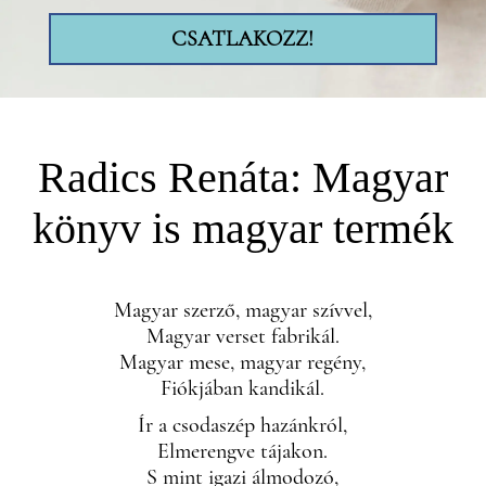
CSATLAKOZZ!
Radics Renáta: Magyar
könyv is magyar termék
Magyar szerző, magyar szívvel,
Magyar verset fabrikál.
Magyar mese, magyar regény,
Fiókjában kandikál.
Ír a csodaszép hazánkról,
Elmerengve tájakon.
S mint igazi álmodozó,