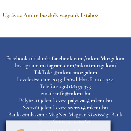
Ugrás az Amire büszkék vagyunk listához
Facebook oldalunk:
facebook.com/mkmtMozgalom
Instagram:
instagram.com/mkmtmozgalom/
TikTok:
@mkmt.mozgalom
Levelezési cím: 2049 Diósd Hársfa utca 5/2.
Telefon: +36(1)8555-333
email:
info@mkmt.hu
Pályázati jelentkezés:
palyazat@mkmt.hu
Szerzői jelentkezés:
szerzo@mkmt.hu
Bankszámlaszám: MagNet Magyar Közösségi Bank
Zrt., 16200223-10187681