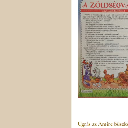
Ugrás az Amire büszké