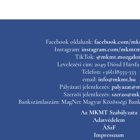
Facebook oldalunk:
facebook.com/m
Instagram:
instagram.com/mkmtm
TikTok:
@mkmt.mozgalo
Levelezési cím: 2049 Diósd Hársfa 
Telefon: +36(1)8555-333
email:
info@mkmt.hu
Pályázati jelentkezés:
palyazat@
Szerzői jelentkezés:
szerzo@mk
Bankszámlaszám: MagNet Magyar Közösségi Bank 
Az MKMT Szabályzata
Adatvédelem
ÁSzF
Impresszum