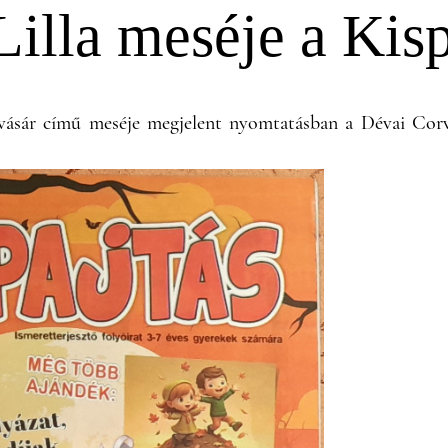
Lilla meséje a Kis
gvásár című meséje megjelent nyomtatásban a Dévai Cor