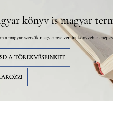
gyar könyv is magyar ter
m a magyar szerzők magyar nyelven írt könyveinek népsze
TSD A TÖREKVÉSEINKET
LAKOZZ!