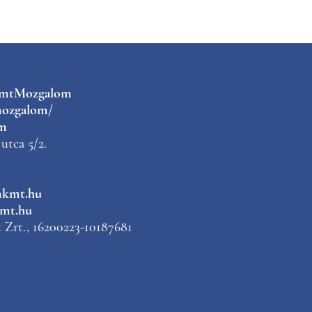
kmtMozgalom
ozgalom/
m
utca 5/2.
mkmt.hu
mt.hu
Zrt., 16200223-10187681