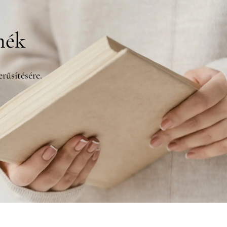
mék
rűsítésére.