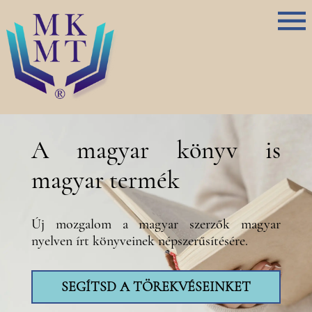
A magyar könyv is
magyar termék
Új mozgalom a magyar szerzők magyar
nyelven írt könyveinek népszerűsítésére.
SEGÍTSD A TÖREKVÉSEINKET