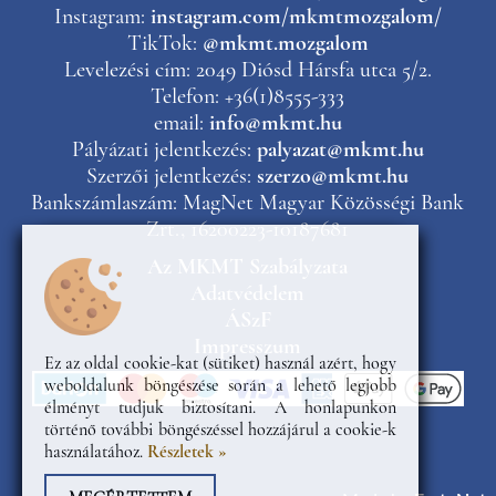
Instagram:
instagram.com/mkmtmozgalom/
TikTok:
@mkmt.mozgalom
Levelezési cím: 2049 Diósd Hársfa utca 5/2.
Telefon: +36(1)8555-333
email:
info@mkmt.hu
Pályázati jelentkezés:
palyazat@mkmt.hu
Szerzői jelentkezés:
szerzo@mkmt.hu
Bankszámlaszám: MagNet Magyar Közösségi Bank
Zrt., 16200223-10187681
Az MKMT Szabályzata
Adatvédelem
ÁSzF
Impresszum
Ez az oldal cookie-kat (sütiket) használ azért, hogy
weboldalunk böngészése során a lehető legjobb
élményt tudjuk biztosítani. A honlapunkon
történő további böngészéssel hozzájárul a cookie-k
használatához.
Részletek »