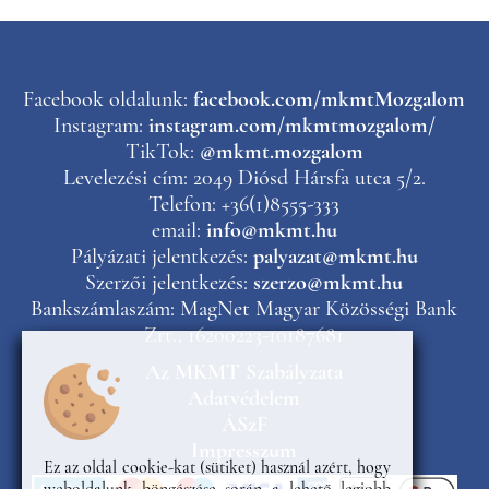
Facebook oldalunk:
facebook.com/mkmtMozgalom
Instagram:
instagram.com/mkmtmozgalom/
TikTok:
@mkmt.mozgalom
Levelezési cím: 2049 Diósd Hársfa utca 5/2.
Telefon: +36(1)8555-333
email:
info@mkmt.hu
Pályázati jelentkezés:
palyazat@mkmt.hu
Szerzői jelentkezés:
szerzo@mkmt.hu
Bankszámlaszám: MagNet Magyar Közösségi Bank
Zrt., 16200223-10187681
Az MKMT Szabályzata
Adatvédelem
ÁSzF
Impresszum
Ez az oldal cookie-kat (sütiket) használ azért, hogy