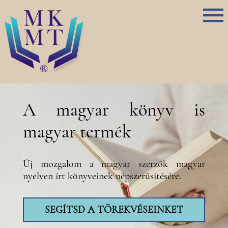
A magyar könyv is
magyar termék
Új mozgalom a magyar szerzők magyar
nyelven írt könyveinek népszerűsítésére.
SEGÍTSD A TÖREKVÉSEINKET