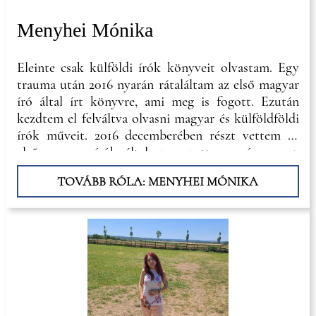
Menyhei Mónika
Eleinte csak külföldi írók könyveit olvastam. Egy
trauma után 2016 nyarán rátaláltam az első magyar
író által írt könyvre, ami meg is fogott. Ezután
kezdtem el felváltva olvasni magyar és külföldföldi
írók műveit. 2016 decemberében részt vettem az
első magyar írók által szervezett eseményen, ez
indított el az utamon
TOVÁBB RÓLA: MENYHEI MÓNIKA