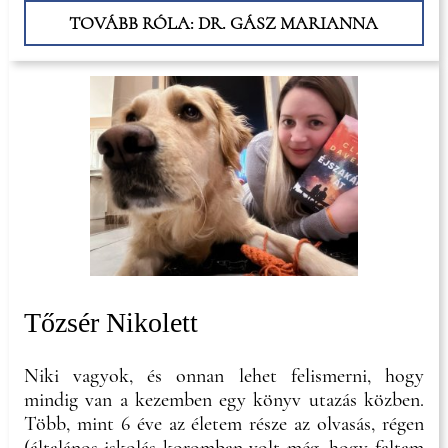
TOVÁBB RÓLA: DR. GÁSZ MARIANNA
Tőzsér Nikolett
Niki vagyok, és onnan lehet felismerni, hogy
mindig van a kezemben egy könyv utazás közben.
Több, mint 6 éve az életem része az olvasás, régen
(általános iskolás koromban volt még, hogy faltam