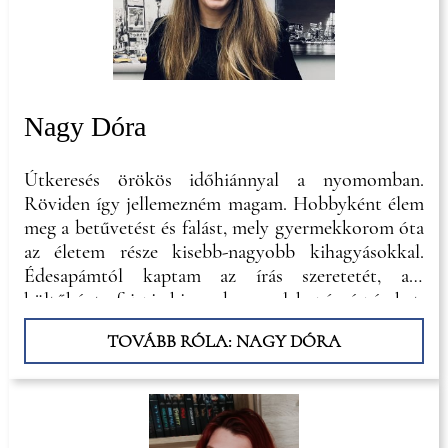
Nagy Dóra
Útkeresés örökös időhiánnyal a nyomomban.
Röviden így jellemezném magam. Hobbyként élem
meg a betűvetést és falást, mely gyermekkorom óta
az életem része kisebb-nagyobb kihagyásokkal.
Édesapámtól kaptam az írás szeretetét, aki
költőként fejezi ki a benne lakozó érzéseket,
édesanyámtól pedig az olvasásét, akit kislány
TOVÁBB RÓLA: NAGY DÓRA
koromban mindig könyvvel a kezében láttam
megpihenni.