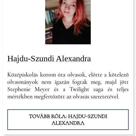
Hajdu-Szundi Alexandra
Középiskolás korom óta olvasok, előtte a kötelező
olvasmányok nem igazán fogtak meg, majd jött
Stephenie Meyer és a Twilight saga és teljes
mértékben megfertőzött az olvasás szeretetével.
TOVÁBB RÓLA: HAJDU-SZUNDI
ALEXANDRA