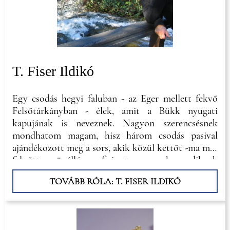
T. Fiser Ildikó
Egy csodás hegyi faluban - az Eger mellett fekvő
Felsőtárkányban - élek, amit a Bükk nyugati
kapujának is neveznek. Nagyon szerencsésnek
mondhatom magam, hisz három csodás pasival
ajándékozott meg a sors, akik közül kettőt -ma már
felnőtt, önálló-, fiaimat, a harmadiknak
köszönhetem. Családom szeretettel és megértéssel
TOVÁBB RÓLA: T. FISER ILDIKÓ
vesz körül elfogadva kissé szétszórt és szeszélyes
természetemet. Az irodalom mellett a matematika
és a sport töltötte ki ifjú éveim nagy részét, így
történt, hogy a Kossuth Lajos