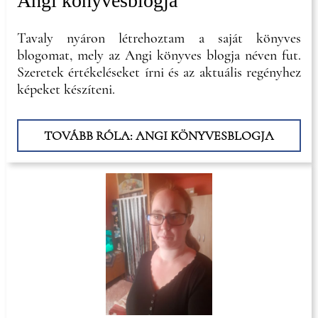
Angi könyvesblogja
Tavaly nyáron létrehoztam a saját könyves
blogomat, mely az Angi könyves blogja néven fut.
Szeretek értékeléseket írni és az aktuális regényhez
képeket készíteni.
TOVÁBB RÓLA: ANGI KÖNYVESBLOGJA