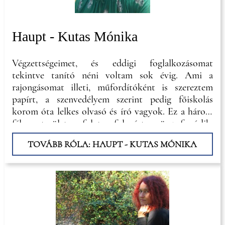
Haupt - Kutas Mónika
Végzettségeimet, és eddigi foglalkozásomat
tekintve tanító néni voltam sok évig. Ami a
rajongásomat illeti, műfordítóként is szereztem
papírt, a szenvedélyem szerint pedig főiskolás
korom óta lelkes olvasó és író vagyok. Ez a három
féle terület folyton-folyvást összefonódik,
egymásba ér az életemben, ami az elhivatottságot
TOVÁBB RÓLA: HAUPT - KUTAS MÓNIKA
jelenti irányukban. Nem lehet különválasztani,
melyik iránt érzek nagyobb vonzalmat, és talán
nem is kell.