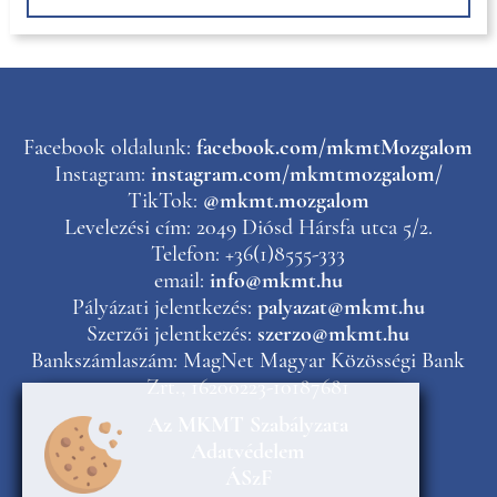
Facebook oldalunk:
facebook.com/mkmtMozgalom
Instagram:
instagram.com/mkmtmozgalom/
TikTok:
@mkmt.mozgalom
Levelezési cím: 2049 Diósd Hársfa utca 5/2.
Telefon: +36(1)8555-333
email:
info@mkmt.hu
Pályázati jelentkezés:
palyazat@mkmt.hu
Szerzői jelentkezés:
szerzo@mkmt.hu
Bankszámlaszám: MagNet Magyar Közösségi Bank
Zrt., 16200223-10187681
Az MKMT Szabályzata
Adatvédelem
ÁSzF