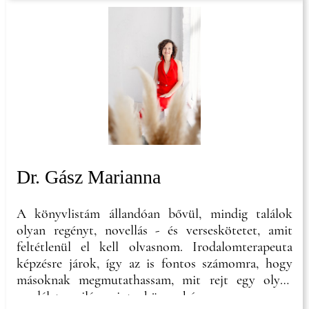
Dr. Gász Marianna
A könyvlistám állandóan bővül, mindig találok
olyan regényt, novellás - és verseskötetet, amit
feltétlenül el kell olvasnom. Irodalomterapeuta
képzésre járok, így az is fontos számomra, hogy
másoknak megmutathassam, mit rejt egy olyan
csodálatos világ, mint a könyveké.