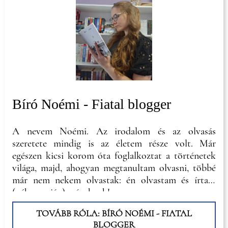
Tudományegyetemen landoltam és programozó
matematikusként szereztem diplomát. A
matematika világa látszólag messze áll az
irodalomtól, de bennem mégis nagyon jól
megférnek - még nem panaszkodott egyik sem.
Bíró Noémi - Fiatal blogger
A nevem Noémi. Az irodalom és az olvasás
szeretete mindig is az életem része volt. Már
egészen kicsi korom óta foglalkoztat a történetek
világa, majd, ahogyan megtanultam olvasni, többé
már nem nekem olvastak: én olvastam és írtam
(néha napján) másoknak!
TOVÁBB RÓLA: BÍRÓ NOÉMI - FIATAL
BLOGGER