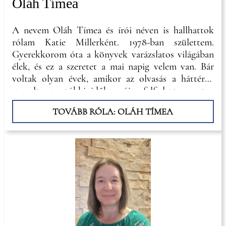
Oláh Tímea
A nevem Oláh Tímea és írói néven is hallhattok
rólam Katie Millerként. 1978-ban születtem.
Gyerekkorom óta a könyvek varázslatos világában
élek, és ez a szeretet a mai napig velem van. Bár
voltak olyan évek, amikor az olvasás a háttérbe
szorult, az utóbbi időben újra felfedeztem ezt a
csodát. Én is írok pár éve és már négy kötetem
TOVÁBB RÓLA: OLÁH TÍMEA
jelent meg ebook és nyomtatott formában is.
Részemről mindig is fontos volt, hogy valamilyen
formában megörökítsem az elolvasott történeteket,
és nem csupán egy egyszerű naplóban, talán azért,
hogy újra és újra vissza tudjam idézni, miről is
szólnak.