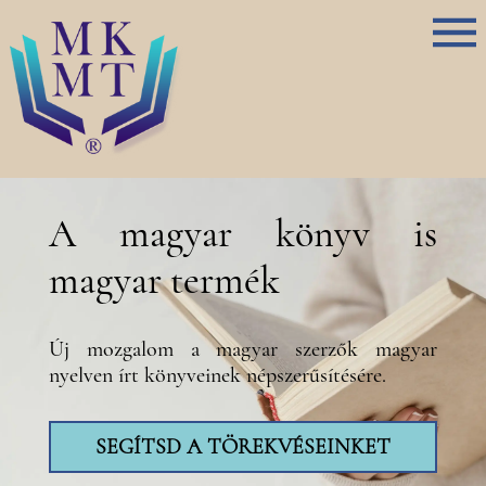
A magyar könyv is
magyar termék
Új mozgalom a magyar szerzők magyar
nyelven írt könyveinek népszerűsítésére.
SEGÍTSD A TÖREKVÉSEINKET