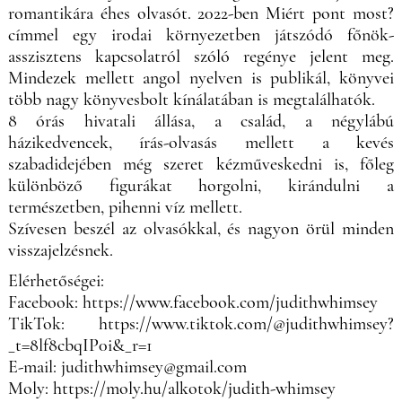
romantikára éhes olvasót. 2022-ben Miért pont most?
címmel egy irodai környezetben játszódó főnök-
asszisztens kapcsolatról szóló regénye jelent meg.
Mindezek mellett angol nyelven is publikál, könyvei
több nagy könyvesbolt kínálatában is megtalálhatók.
8 órás hivatali állása, a család, a négylábú
házikedvencek, írás-olvasás mellett a kevés
szabadidejében még szeret kézműveskedni is, főleg
különböző figurákat horgolni, kirándulni a
természetben, pihenni víz mellett.
Szívesen beszél az olvasókkal, és nagyon örül minden
visszajelzésnek.
Elérhetőségei:
Facebook: https://www.facebook.com/judithwhimsey
TikTok: https://www.tiktok.com/@judithwhimsey?
_t=8lf8cbqIP0i&_r=1
E-mail: judithwhimsey@gmail.com
Moly: https://moly.hu/alkotok/judith-whimsey