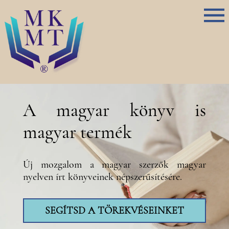
A magyar könyv is
magyar termék
Új mozgalom a magyar szerzők magyar
nyelven írt könyveinek népszerűsítésére.
SEGÍTSD A TÖREKVÉSEINKET