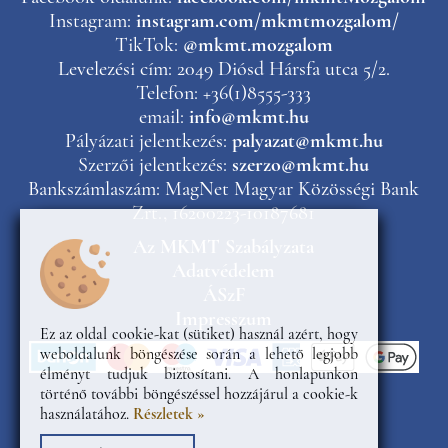
Instagram:
instagram.com/mkmtmozgalom/
TikTok:
@mkmt.mozgalom
Levelezési cím: 2049 Diósd Hársfa utca 5/2.
Telefon: +36(1)8555-333
email:
info@mkmt.hu
Pályázati jelentkezés:
palyazat@mkmt.hu
Szerzői jelentkezés:
szerzo@mkmt.hu
Bankszámlaszám: MagNet Magyar Közösségi Bank
Zrt., 16200223-10187681
Az MKMT Szabályzata
Adatvédelem
ÁSzF
Impresszum
Ez az oldal cookie-kat (sütiket) használ azért, hogy
weboldalunk böngészése során a lehető legjobb
élményt tudjuk biztosítani. A honlapunkon
történő további böngészéssel hozzájárul a cookie-k
használatához.
Részletek »