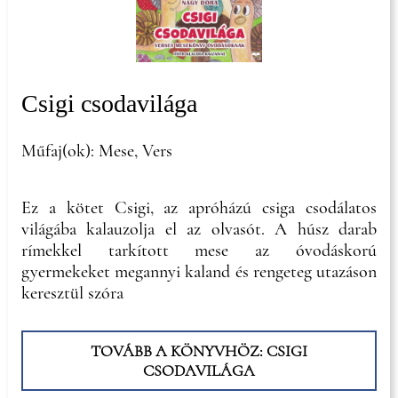
Csigi csodavilága
Műfaj(ok): Mese, Vers
Ez a kötet Csigi, az apróházú csiga csodálatos
világába kalauzolja el az olvasót. A húsz darab
rímekkel tarkított mese az óvodáskorú
gyermekeket megannyi kaland és rengeteg utazáson
keresztül szóra
TOVÁBB A KÖNYVHÖZ: CSIGI
CSODAVILÁGA