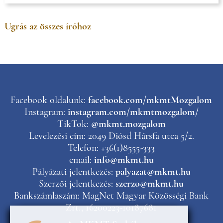
Ugrás az összes íróhoz
Facebook oldalunk:
facebook.com/mkmtMozgalom
Instagram:
instagram.com/mkmtmozgalom/
TikTok:
@mkmt.mozgalom
Levelezési cím: 2049 Diósd Hársfa utca 5/2.
Telefon: +36(1)8555-333
email:
info@mkmt.hu
Pályázati jelentkezés:
palyazat@mkmt.hu
Szerzői jelentkezés:
szerzo@mkmt.hu
Bankszámlaszám: MagNet Magyar Közösségi Bank
Zrt., 16200223-10187681