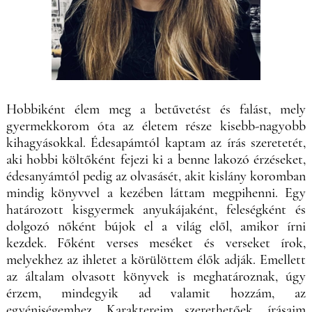
Hobbiként élem meg a betűvetést és falást, mely
gyermekkorom óta az életem része kisebb-nagyobb
kihagyásokkal. Édesapámtól kaptam az írás szeretetét,
aki hobbi költőként fejezi ki a benne lakozó érzéseket,
édesanyámtól pedig az olvasásét, akit kislány koromban
mindig könyvvel a kezében láttam megpihenni. Egy
határozott kisgyermek anyukájaként, feleségként és
dolgozó nőként bújok el a világ elől, amikor írni
kezdek. Főként verses meséket és verseket írok,
melyekhez az ihletet a körülöttem élők adják. Emellett
az általam olvasott könyvek is meghatároznak, úgy
érzem, mindegyik ad valamit hozzám, az
egyéniségemhez. Karaktereim szerethetőek, írásaim