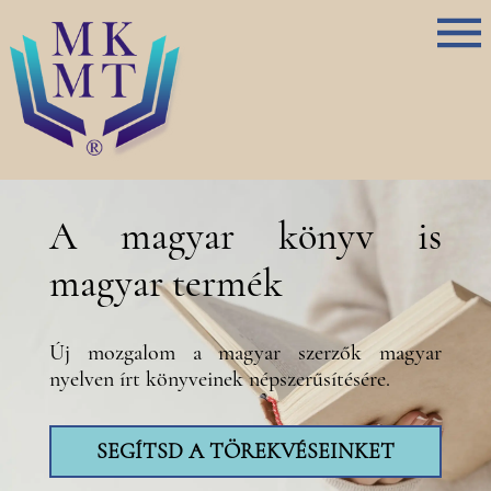
A magyar könyv is
magyar termék
Új mozgalom a magyar szerzők magyar
nyelven írt könyveinek népszerűsítésére.
SEGÍTSD A TÖREKVÉSEINKET