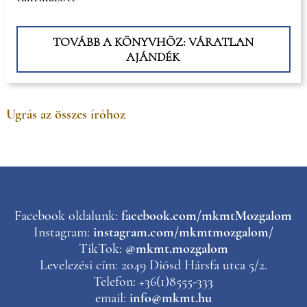
TOVÁBB A KÖNYVHÖZ: VÁRATLAN
AJÁNDÉK
Ugrás az összes íróhoz
Facebook oldalunk:
facebook.com/mkmtMozgalom
Instagram:
instagram.com/mkmtmozgalom/
TikTok:
@mkmt.mozgalom
Levelezési cím: 2049 Diósd Hársfa utca 5/2.
Telefon: +36(1)8555-333
email:
info@mkmt.hu