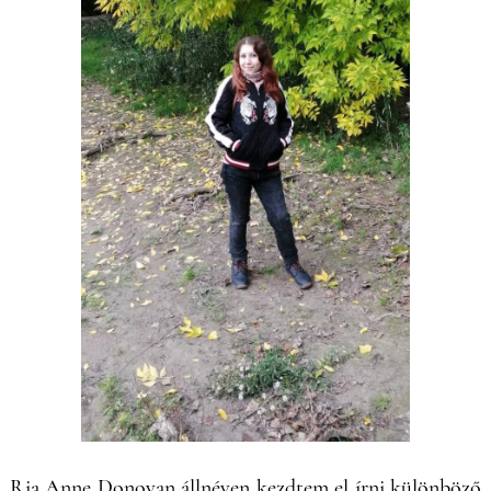
Ria Anne Donovan állnéven kezdtem el írni különböző