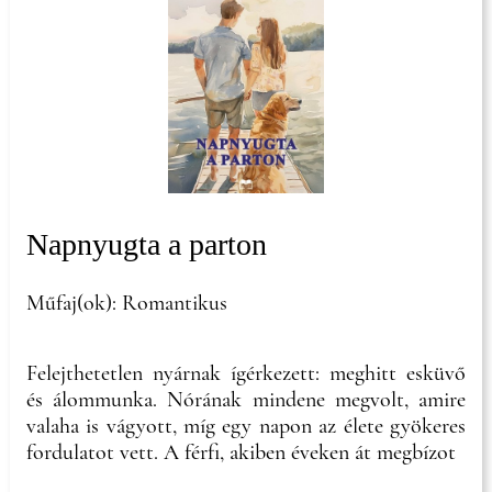
Napnyugta a parton
Műfaj(ok): Romantikus
Felejthetetlen nyárnak ígérkezett: meghitt esküvő
és álommunka. Nórának mindene megvolt, amire
valaha is vágyott, míg egy napon az élete gyökeres
fordulatot vett. A férfi, akiben éveken át megbízot