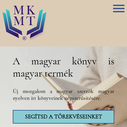
A magyar könyv is
magyar termék
Új mozgalom a magyar szerzők magyar
nyelven írt könyveinek népszerűsítésére.
SEGÍTSD A TÖREKVÉSEINKET