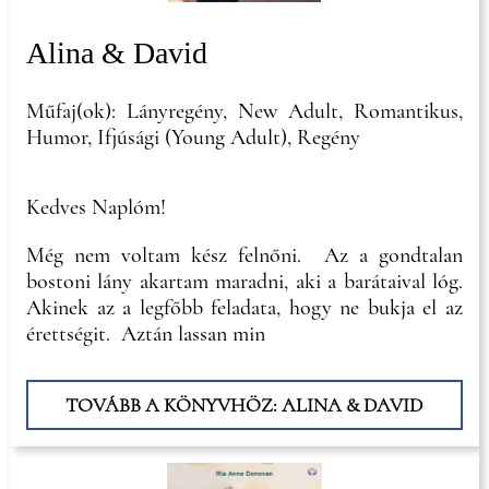
Alina & David
Műfaj(ok): Lányregény, New Adult, Romantikus,
Humor, Ifjúsági (Young Adult), Regény
Kedves Naplóm!
Még nem voltam kész felnőni. Az a gondtalan
bostoni lány akartam maradni, aki a barátaival lóg.
Akinek az a legfőbb feladata, hogy ne bukja el az
érettségit. Aztán lassan min
TOVÁBB A KÖNYVHÖZ: ALINA & DAVID