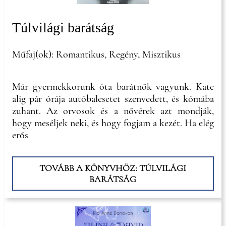
Túlvilági barátság
Műfaj(ok): Romantikus, Regény, Misztikus
Már gyermekkorunk óta barátnők vagyunk. Kate
alig pár órája autóbalesetet szenvedett, és kómába
zuhant. Az orvosok és a nővérek azt mondják,
hogy meséljek neki, és hogy fogjam a kezét. Ha elég
erős
TOVÁBB A KÖNYVHÖZ: TÚLVILÁGI
BARÁTSÁG