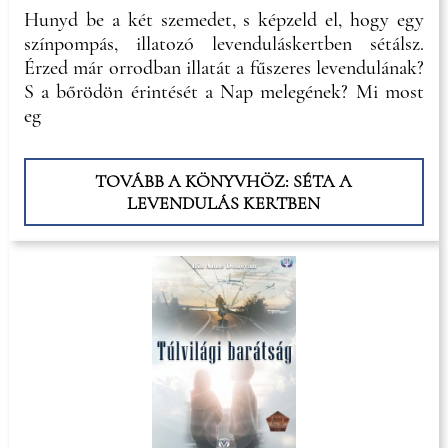
Hunyd be a két szemedet, s képzeld el, hogy egy
színpompás, illatozó levenduláskertben sétálsz.
Érzed már orrodban illatát a fűszeres levendulának?
S a bőrödön érintését a Nap melegének? Mi most
eg
TOVÁBB A KÖNYVHÖZ: SÉTA A
LEVENDULÁS KERTBEN