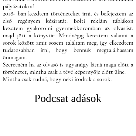
pályázatokra!
2018- ban kezdtem történeteket írni, és befejeztem az
első regényem kézíratát. Bolti reklám táblákon
kezdtem gyakorolni gyermekkoromban az olvasást,
majd jött a könyvtár. Mindvégig kerestem valamit a
sorok között amit sosem találtam meg, így elkezdtem
tudatosabban írni, hogy bennük megtalálhassam
önmagam.
Szeretném ha az olvasó is ugyanúgy látná maga előtt a
történetet, mintha csak a tévé képernyője előtt ülne.
Mintha csak tudná, hogy neki írodtak a sorok.
Podcsat adások