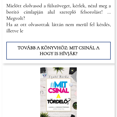
Mielőtt elolvasod a fülszöveget, kérlek, nézd meg a
borító címlapján alul szereplő felsorolást! …
Megvolt?
Ha az ott olvasottak láttán nem merül fel kérdés,
illetve le
TOVÁBB A KÖNYVHÖZ: MIT CSINÁL A
HOGY IS HÍVJÁK?