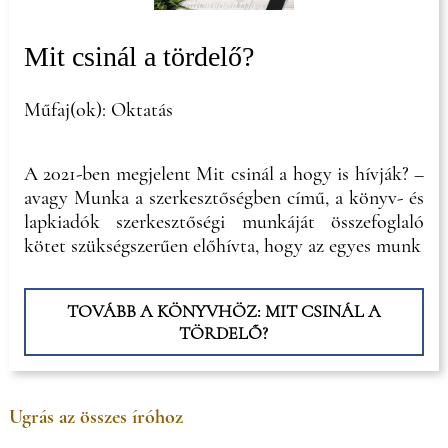
Mit csinál a tördelő?
Műfaj(ok): Oktatás
A 2021-ben megjelent Mit csinál a hogy is hívják? –
avagy Munka a szerkesztőségben című, a könyv- és
lapkiadók szerkesztőségi munkáját összefoglaló
kötet szükségszerűen előhívta, hogy az egyes munk
TOVÁBB A KÖNYVHÖZ: MIT CSINÁL A
TÖRDELŐ?
Ugrás az összes íróhoz