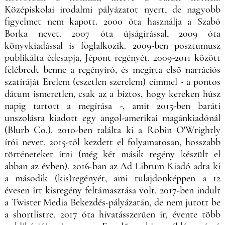
Középiskolai irodalmi pályázatot nyert, de nagyobb
figyelmet nem kapott. 2000 óta használja a Szabó
Borka nevet. 2007 óta újságírással, 2009 óta
könyvkiadással is foglalkozik. 2009-ben posztumusz
publikálta édesapja, Jépont regényét. 2009-2011 között
felébredt benne a regényíró, és megírta első narrációs
szatíráját Erelem (eszetlen szerelem) címmel - a pontos
dátum ismeretlen, csak az a biztos, hogy kereken húsz
napig tartott a megírása -, amit 2015-ben baráti
unszolásra kiadott egy angol-amerikai magánkiadónál
(Blurb Co.). 2010-ben találta ki a Robin O'Wrightly
írói nevet. 2015-től kezdett el folyamatosan, hosszabb
történeteket írni (még két másik regény készült el
abban az évben). 2016-ban az Ad Librum Kiadó adta ki
a második (kis)regényét, ami tulajdonképpen a 12
évesen írt kisregény feltámasztása volt. 2017-ben indult
a Twister Media Bekezdés-pályázatán, de nem jutott be
a shortlistre. 2017 óta hivatásszerűen ír, évente több