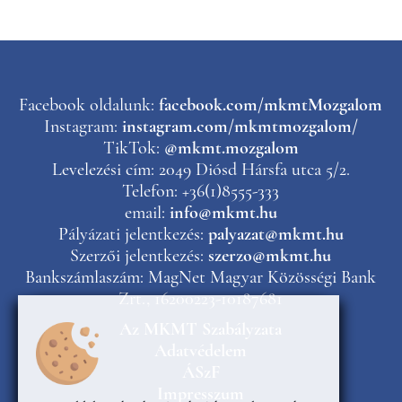
Facebook oldalunk:
facebook.com/mkmtMozgalom
Instagram:
instagram.com/mkmtmozgalom/
TikTok:
@mkmt.mozgalom
Levelezési cím: 2049 Diósd Hársfa utca 5/2.
Telefon: +36(1)8555-333
email:
info@mkmt.hu
Pályázati jelentkezés:
palyazat@mkmt.hu
Szerzői jelentkezés:
szerzo@mkmt.hu
Bankszámlaszám: MagNet Magyar Közösségi Bank
Zrt., 16200223-10187681
Az MKMT Szabályzata
Adatvédelem
ÁSzF
Impresszum