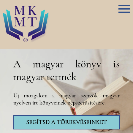
A magyar könyv is
magyar termék
Új mozgalom a magyar szerzők magyar
nyelven írt könyveinek népszerűsítésére.
SEGÍTSD A TÖREKVÉSEINKET