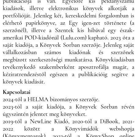
publikációja is van. Egyelőre kis példányszámú
kiadások, illetve elektronikus könyvek alkotják a
portfólióját. Jelenleg két, kereskedelmi forgalomban is
elérhető papírkönyve, az Egy igen-zet története (a
szerzőnél), illetve a Szentek kis hibával egy észak-
amerikai POD-kiadónál (Lulu.com) kapható. 2023 óta a
saját kiadója, a Könyvek Sorban szerzője. Jelenleg saját
vállalkozásban számos kiadónak és szerzőnek
megbízott szerkesztőségi munkatársa. Könyvkiadásban
tevékenykedő szakemberként aposztrofálja magát, a
kéziratrendezéstől egészen a publikációig segítve a
könyvek kiadását.
Kapcsolatai
2024-től a HELMA bizományos szerzője.
2023-tól a saját kiadója, a Könyvek Sorban révén
úgyszintén jelentet meg könyveket.
2019-től a NewLine Kiadó, 2020-tól a DiBook, 2021-
2022 között a Könyvimádók webshopja
(Könyvmentorok), 2023-tól a KönyvShop online