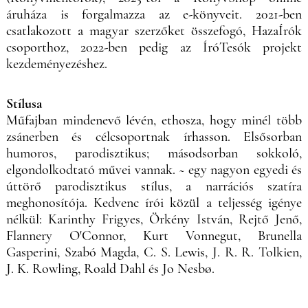
áruháza is forgalmazza az e-könyveit. 2021-ben
csatlakozott a magyar szerzőket összefogó, HazaÍrók
csoporthoz, 2022-ben pedig az ÍróTesók projekt
kezdeményezéshez.
Stílusa
Műfajban mindenevő lévén, ethosza, hogy minél több
zsánerben és célcsoportnak írhasson. Elsősorban
humoros, parodisztikus; másodsorban sokkoló,
elgondolkodtató művei vannak. ~ egy nagyon egyedi és
úttörő parodisztikus stílus, a narrációs szatíra
meghonosítója. Kedvenc írói közül a teljesség igénye
nélkül: Karinthy Frigyes, Örkény István, Rejtő Jenő,
Flannery O'Connor, Kurt Vonnegut, Brunella
Gasperini, Szabó Magda, C. S. Lewis, J. R. R. Tolkien,
J. K. Rowling, Roald Dahl és Jo Nesbø.