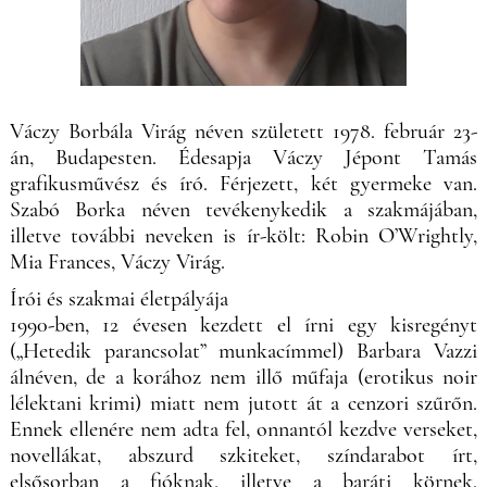
Váczy Borbála Virág néven született 1978. február 23-
án, Budapesten. Édesapja Váczy Jépont Tamás
grafikusművész és író. Férjezett, két gyermeke van.
Szabó Borka néven tevékenykedik a szakmájában,
illetve további neveken is ír-költ: Robin O’Wrightly,
Mia Frances, Váczy Virág.
Írói és szakmai életpályája
1990-ben, 12 évesen kezdett el írni egy kisregényt
(„Hetedik parancsolat” munkacímmel) Barbara Vazzi
álnéven, de a korához nem illő műfaja (erotikus noir
lélektani krimi) miatt nem jutott át a cenzori szűrőn.
Ennek ellenére nem adta fel, onnantól kezdve verseket,
novellákat, abszurd szkiteket, színdarabot írt,
elsősorban a fióknak, illetve a baráti körnek.