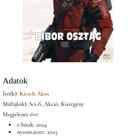
Adatok
Író(k):
Kirsch Ákos
Műfaj(ok): Sci-fi, Akció, Kisregény
Megjelenés éve:
e-book: 2024
nyomtatott: 2025