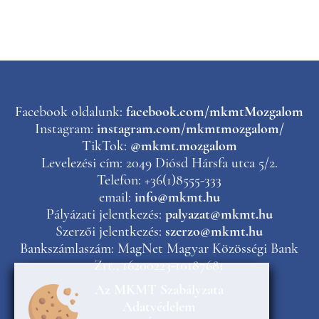
Facebook oldalunk:
facebook.com/mkmtMozgalom
Instagram:
instagram.com/mkmtmozgalom/
TikTok:
@mkmt.mozgalom
Levelezési cím: 2049 Diósd Hársfa utca 5/2.
Telefon: +36(1)8555-333
email:
info@mkmt.hu
Pályázati jelentkezés:
palyazat@mkmt.hu
Szerzői jelentkezés:
szerzo@mkmt.hu
Bankszámlaszám: MagNet Magyar Közösségi Bank
Zrt., 16200223-10187681
Az MKMT Szabályzata
Adatvédelem