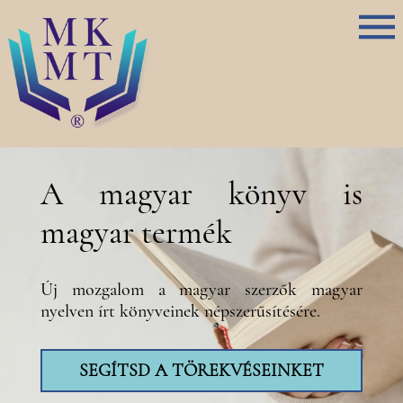
A magyar könyv is
magyar termék
Új mozgalom a magyar szerzők magyar
nyelven írt könyveinek népszerűsítésére.
SEGÍTSD A TÖREKVÉSEINKET