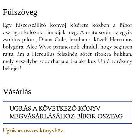
Fülszöveg
Egy fűszerszállító konvoj kísérete közben a Bíbor
osztagot kalózok támadják meg. A csata során az egyik
zsoldos pilóta, Diana Cole, lezuhan a közeli Herculius
bolygóra. Alec Wyse parancsnok elindul, hogy segítsen
rajta, ám a Herculius felszínén sötét titokra bukkan,
mely veszélybe sodorhatja a Galaktikus Unió törékeny
békéjét!
Vásárlás
UGRÁS A KÖVETKEZŐ KÖNYV
MEGVÁSÁRLÁSÁHOZ: BÍBOR OSZTAG
Ugrás az összes könyvhöz