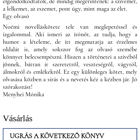
elgondolkodtatók, de mindig megérintenek: a szívemet,
a lelkemet, az eszemet, pont úgy, mint maga az élet.
Egy olvasó
Noémi novelláskötete tele van meglepetéssel és
izgalommal. Aki ismeri az írónőt, az tudja, hogy a
humor a lételeme, de itt megmutatja az érzelmes
oldalát is, amely sokszor fog az olvasó szemébe
könnyet belecsempészni. Hiszen a történetei a szívéből
jönnek, bátran ír szeretetről, veszteségről, vágyról,
álmokról és emlékekről. Ez egy különleges kötet, mely
olvasása közben a sírás és a nevetés kéz a kézben jár. Jó
szórakozást!
Menyhei Mónika
Vásárlás
UGRÁS A KÖVETKEZŐ KÖNYV