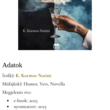
Adatok
Író(k):
K. Kormos Noémi
Műfaj(ok): Humor, Vers, Novella
Megjelenés éve:
e-book: 2025
nyomtatott: 2025