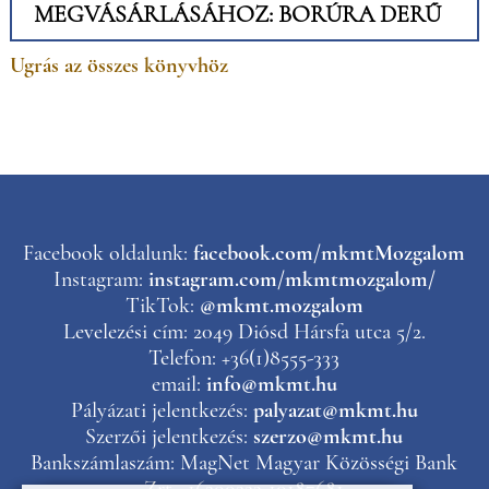
MEGVÁSÁRLÁSÁHOZ: BORÚRA DERŰ
Ugrás az összes könyvhöz
Facebook oldalunk:
facebook.com/mkmtMozgalom
Instagram:
instagram.com/mkmtmozgalom/
TikTok:
@mkmt.mozgalom
Levelezési cím: 2049 Diósd Hársfa utca 5/2.
Telefon: +36(1)8555-333
email:
info@mkmt.hu
Pályázati jelentkezés:
palyazat@mkmt.hu
Szerzői jelentkezés:
szerzo@mkmt.hu
Bankszámlaszám: MagNet Magyar Közösségi Bank
Zrt., 16200223-10187681