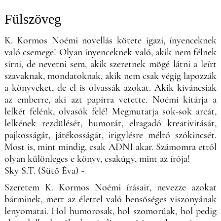
Fülszöveg
K. Kormos Noémi novellás kötete igazi, ínyenceknek
való csemege! Olyan ínyenceknek való, akik nem félnek
sírni, de nevetni sem, akik szeretnek mögé látni a leírt
szavaknak, mondatoknak, akik nem csak végig lapozzák
a könyveket, de el is olvassák azokat. Akik kíváncsiak
az emberre, aki azt papírra vetette. Noémi kitárja a
lelkét felénk, olvasók felé! Megmutatja sok-sok arcát,
lelkének rezdülését, humorát, elragadó kreativitását,
pajkosságát, játékosságát, irigylésre méltó szókincsét.
Most is, mint mindig, csak ADNI akar. Számomra ettől
olyan különleges e könyv, csakúgy, mint az írója!
Sky S.T. (Sütő Éva) -
Szeretem K. Kormos Noémi írásait, nevezze azokat
bárminek, mert az élettel való bensőséges viszonyának
lenyomatai. Hol humorosak, hol szomorúak, hol pedig