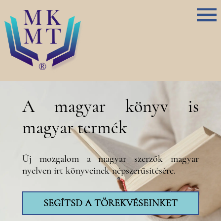
A magyar könyv is
magyar termék
Új mozgalom a magyar szerzők magyar
nyelven írt könyveinek népszerűsítésére.
SEGÍTSD A TÖREKVÉSEINKET