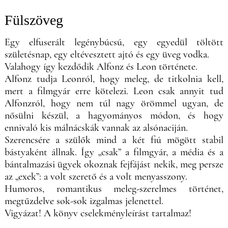
Fülszöveg
Egy elfuserált legénybúcsú, egy egyedül töltött
születésnap, egy eltévesztett ajtó és egy üveg vodka.
Valahogy így kezdődik Alfonz és Leon története.
Alfonz tudja Leonról, hogy meleg, de titkolnia kell,
mert a filmgyár erre kötelezi. Leon csak annyit tud
Alfonzról, hogy nem túl nagy örömmel ugyan, de
nősülni készül, a hagyományos módon, és hogy
ennivaló kis málnácskák vannak az alsónaciján.
Szerencsére a szülők mind a két fiú mögött stabil
bástyaként állnak. Így „csak” a filmgyár, a média és a
bántalmazási ügyek okoznak fejfájást nekik, meg persze
az „exek”: a volt szerető és a volt menyasszony.
Humoros, romantikus meleg-szerelmes történet,
megtűzdelve sok-sok izgalmas jelenettel.
Vigyázat! A könyv cselekményleírást tartalmaz!