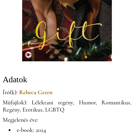
Adatok
Író(k):
Rebeca Green
Műfaj(ok): Lélektani regény, Humor, Romantikus,
Regény, Erotikus, LGBTQ
Megjelenés éve:
e-book: 2024