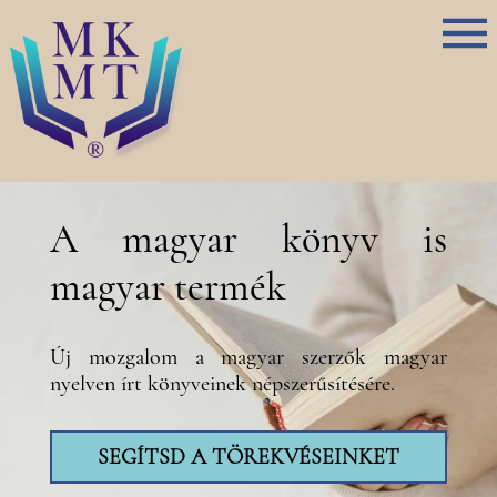
A magyar könyv is
magyar termék
Új mozgalom a magyar szerzők magyar
nyelven írt könyveinek népszerűsítésére.
SEGÍTSD A TÖREKVÉSEINKET