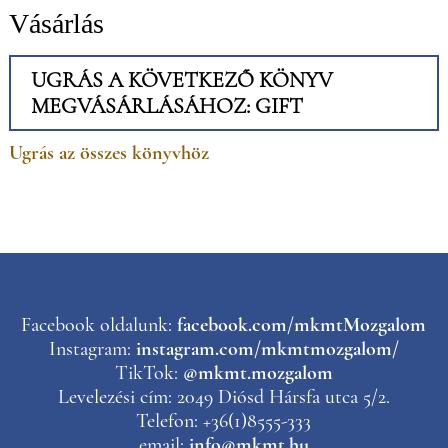
Vásárlás
UGRÁS A KÖVETKEZŐ KÖNYV
MEGVÁSÁRLÁSÁHOZ: GIFT
Ugrás az összes könyvhöz
Facebook oldalunk:
facebook.com/mkmtMozgalom
Instagram:
instagram.com/mkmtmozgalom/
TikTok:
@mkmt.mozgalom
Levelezési cím: 2049 Diósd Hársfa utca 5/2.
Telefon: +36(1)8555-333
email:
info@mkmt.hu