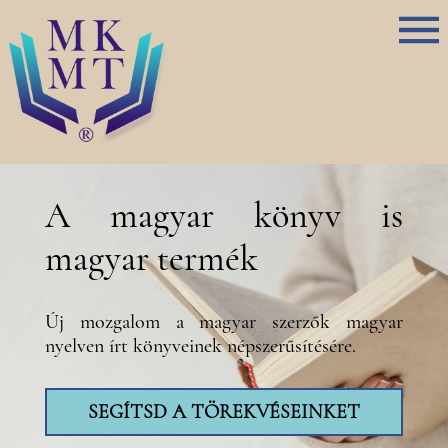
A magyar könyv is
magyar termék
Új mozgalom a magyar szerzők magyar
nyelven írt könyveinek népszerűsítésére.
SEGÍTSD A TÖREKVÉSEINKET