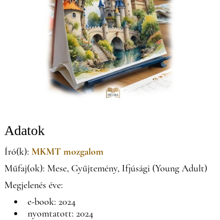
Adatok
Író(k):
MKMT mozgalom
Műfaj(ok): Mese, Gyűjtemény, Ifjúsági (Young Adult)
Megjelenés éve:
e-book: 2024
nyomtatott: 2024