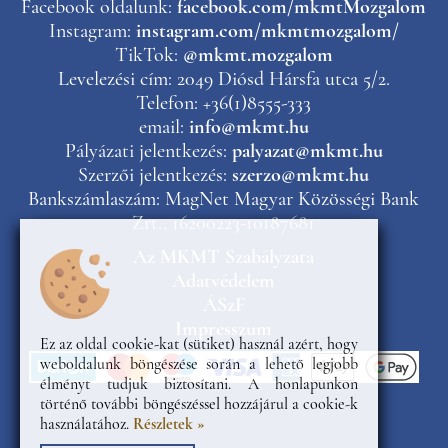
Facebook oldalunk:
facebook.com/mkmtMozgalom
Instagram:
instagram.com/mkmtmozgalom/
TikTok:
@mkmt.mozgalom
Levelezési cím: 2049 Diósd Hársfa utca 5/2.
Telefon: +36(1)8555-333
email:
info@mkmt.hu
Pályázati jelentkezés:
palyazat@mkmt.hu
Szerzői jelentkezés:
szerzo@mkmt.hu
Bankszámlaszám: MagNet Magyar Közösségi Bank
Zrt., 16200223-10187681
Az MKMT Szabályzata
Adatvédelem
ÁSzF
Impresszum
Ez az oldal cookie-kat (sütiket) használ azért, hogy
weboldalunk böngészése során a lehető legjobb
élményt tudjuk biztosítani. A honlapunkon
történő további böngészéssel hozzájárul a cookie-k
használatához.
Részletek »