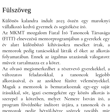
Fülszöveg
Különös kalandra indult 2023 őszén egy maroknyi
vállalkozó kedvű gyermek és segítőkész író.
Az MKMT mozgalom Fiatal Író Tanoncok Társasága
(FITT) elnevezésű mentorprogramjában a gyerekek egy
év alatt különböző kihívásokra meséket írtak, a
mentorok pedig tanácsokkal látták el őket az alkotás
folyamatában. Ennek az izgalmas utazásnak válogatott
műveit tartalmazza ez a kötet.
Az olvasó megismerkedhet a résztvevő gyerekekkel, a
változatos feladatokkal, a tanoncok legjobb
alkotásaival, és az azokhoz fűzött véleményekkel.
Maguk a mentorok is bemutatkoznak egy-egy saját
írásukkal, sőt, igazi csemegeként egy közös alkotás is
szerepel a kötetben, melyet Nemere István író, a
program fővédnöke indított útjára, a tanoncok és a
mentorok pedig hétről-hétre szőttek tovább, míg