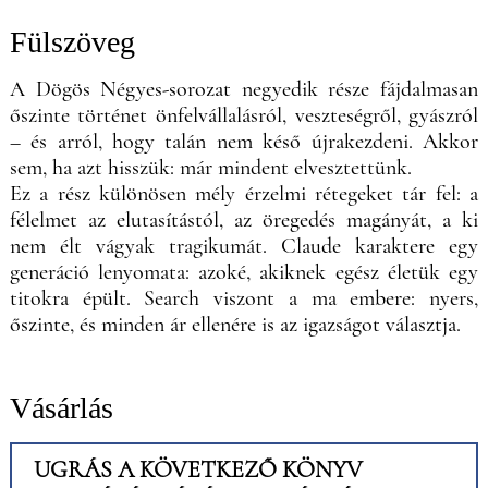
Fülszöveg
A Dögös Négyes-sorozat negyedik része fájdalmasan
őszinte történet önfelvállalásról, veszteségről, gyászról
– és arról, hogy talán nem késő újrakezdeni. Akkor
sem, ha azt hisszük: már mindent elvesztettünk.
Ez a rész különösen mély érzelmi rétegeket tár fel: a
félelmet az elutasítástól, az öregedés magányát, a ki
nem élt vágyak tragikumát. Claude karaktere egy
generáció lenyomata: azoké, akiknek egész életük egy
titokra épült. Search viszont a ma embere: nyers,
őszinte, és minden ár ellenére is az igazságot választja.
Vásárlás
UGRÁS A KÖVETKEZŐ KÖNYV