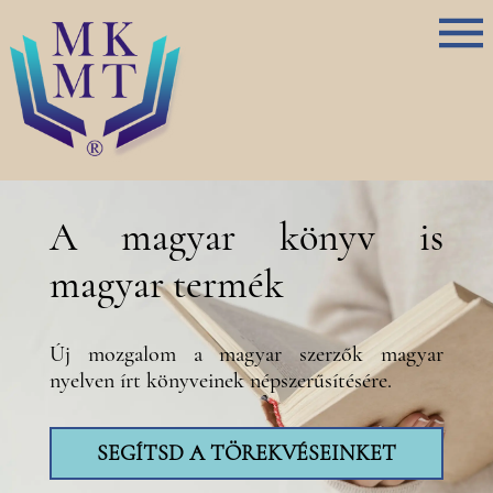
A magyar könyv is
magyar termék
Új mozgalom a magyar szerzők magyar
nyelven írt könyveinek népszerűsítésére.
SEGÍTSD A TÖREKVÉSEINKET