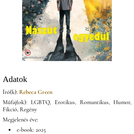
Adatok
Író(k):
Rebeca Green
Műfaj(ok): LGBTQ, Erotikus, Romantikus, Humor,
Fikció, Regény
Megjelenés éve:
e-book: 2025