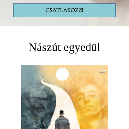
CSATLAKOZZ!
Nászút egyedül