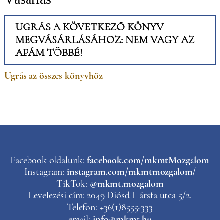
UGRÁS A KÖVETKEZŐ KÖNYV
MEGVÁSÁRLÁSÁHOZ: NEM VAGY AZ
APÁM TÖBBÉ!
Ugrás az összes könyvhöz
Facebook oldalunk:
facebook.com/mkmtMozgalom
Instagram:
instagram.com/mkmtmozgalom/
TikTok:
@mkmt.mozgalom
Levelezési cím: 2049 Diósd Hársfa utca 5/2.
Telefon: +36(1)8555-333
email:
info@mkmt.hu