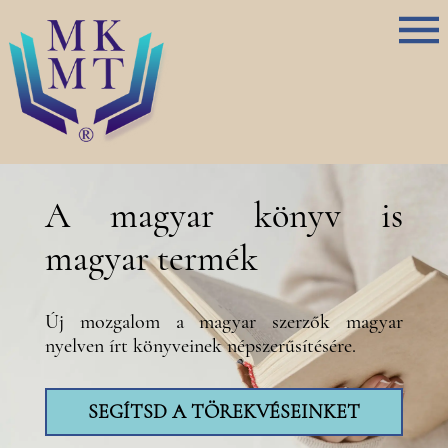
A magyar könyv is
magyar termék
Új mozgalom a magyar szerzők magyar
nyelven írt könyveinek népszerűsítésére.
SEGÍTSD A TÖREKVÉSEINKET