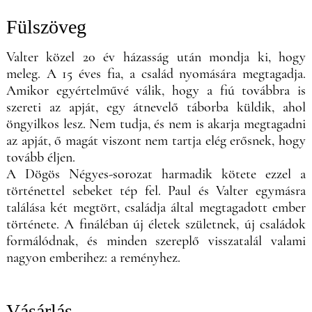
Fülszöveg
Valter közel 20 év házasság után mondja ki, hogy
meleg. A 15 éves fia, a család nyomására megtagadja.
Amikor egyértelművé válik, hogy a fiú továbbra is
szereti az apját, egy átnevelő táborba küldik, ahol
öngyilkos lesz. Nem tudja, és nem is akarja megtagadni
az apját, ő magát viszont nem tartja elég erősnek, hogy
tovább éljen.
A Dögös Négyes-sorozat harmadik kötete ezzel a
történettel sebeket tép fel. Paul és Valter egymásra
találása két megtört, családja által megtagadott ember
története. A fináléban új életek születnek, új családok
formálódnak, és minden szereplő visszatalál valami
nagyon emberihez: a reményhez.
Vásárlás