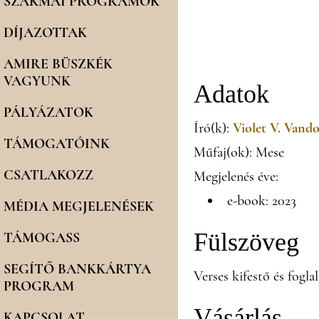
SZAKMAI PROGRAMOK
DÍJAZOTTAK
AMIRE BÜSZKÉK
VAGYUNK
Adatok
PÁLYÁZATOK
Író(k):
Violet V. Vand
TÁMOGATÓINK
Műfaj(ok): Mese
CSATLAKOZZ
Megjelenés éve:
e-book: 2023
MÉDIA MEGJELENÉSEK
Fülszöveg
TÁMOGASS
SEGÍTŐ BANKKÁRTYA
Verses kifestő és fogl
PROGRAM
Vásárlás
KAPCSOLAT