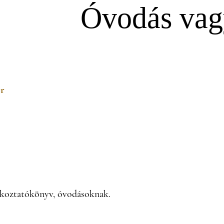
Óvodás va
or
alkoztatókönyv, óvodásoknak.