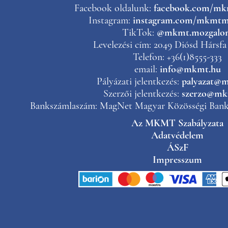
Facebook oldalunk:
facebook.com/m
Instagram:
instagram.com/mkmtm
TikTok:
@mkmt.mozgalo
Levelezési cím: 2049 Diósd Hársfa 
Telefon: +36(1)8555-333
email:
info@mkmt.hu
Pályázati jelentkezés:
palyazat@
Szerzői jelentkezés:
szerzo@mk
Bankszámlaszám: MagNet Magyar Közösségi Bank 
Az MKMT Szabályzata
Adatvédelem
ÁSzF
Impresszum