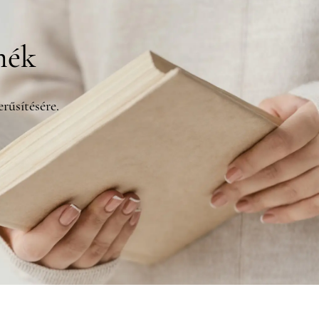
mék
rűsítésére.