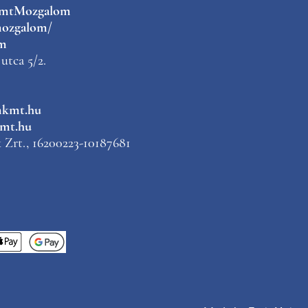
kmtMozgalom
ozgalom/
m
utca 5/2.
mkmt.hu
mt.hu
Zrt., 16200223-10187681