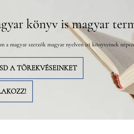
gyar könyv is magyar ter
m a magyar szerzők magyar nyelven írt könyveinek népsze
TSD A TÖREKVÉSEINKET
LAKOZZ!