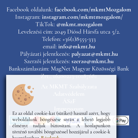
Facebook oldalunk:
facebook.com/mkmtMozgalom
Instagram:
instagram.com/mkmtmozgalom/
TikTok:
@mkmt.mozgalom
Levelezési cím: 2049 Diósd Hársfa utca 5/2.
Telefon: +36(1)8555-333
email:
info@mkmt.hu
Pályázati jelentkezés:
palyazat@mkmt.hu
Szerzői jelentkezés:
szerzo@mkmt.hu
Bankszámlaszám: MagNet Magyar Közösségi Bank
Zrt., 16200223-10187681
Az MKMT Szabályzata
Adatvédelem
ÁSzF
Impresszum
Ez az oldal cookie-kat (sütiket) használ azért, hogy
weboldalunk böngészése során a lehető legjobb
élményt tudjuk biztosítani. A honlapunkon
történő további böngészéssel hozzájárul a cookie-k