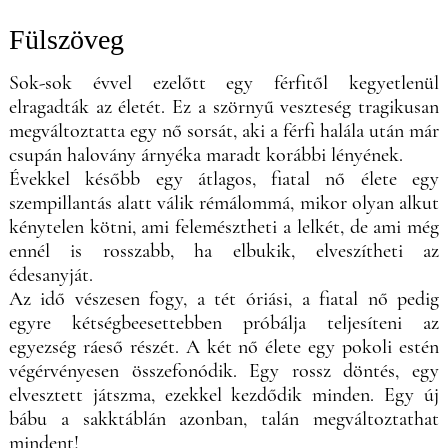
Fülszöveg
Sok-sok évvel ezelőtt egy férfitől kegyetlenül
elragadták az életét. Ez a szörnyű veszteség tragikusan
megváltoztatta egy nő sorsát, aki a férfi halála után már
csupán halovány árnyéka maradt korábbi lényének.
Évekkel később egy átlagos, fiatal nő élete egy
szempillantás alatt válik rémálommá, mikor olyan alkut
kénytelen kötni, ami felemésztheti a lelkét, de ami még
ennél is rosszabb, ha elbukik, elveszítheti az
édesanyját.
Az idő vészesen fogy, a tét óriási, a fiatal nő pedig
egyre kétségbeesettebben próbálja teljesíteni az
egyezség ráeső részét. A két nő élete egy pokoli estén
végérvényesen összefonódik. Egy rossz döntés, egy
elvesztett játszma, ezekkel kezdődik minden. Egy új
bábu a sakktáblán azonban, talán megváltoztathat
mindent!