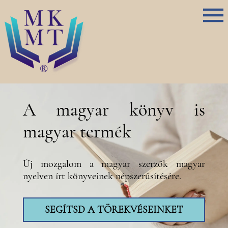
A magyar könyv is
magyar termék
Új mozgalom a magyar szerzők magyar
nyelven írt könyveinek népszerűsítésére.
SEGÍTSD A TÖREKVÉSEINKET