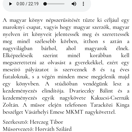
A magyar könyv népszerűsítését tűzte ki céljául egy
maroknyi csapat, vagyis hogy magyar szerzők, magyar
nyelven írt könyveit jelentessék meg és szerettessék
meg minél szélesebb körben, itthon s aztán a
nagyvilágban bárhol, ahol magyarok élnek.
Elképzeléseik szerint minél korábban kell
megszerettetni az olvasást a gyerekekkel, ezért egy
meseíró pályázatot is szerveznek 8 és 14 éves
fiataloknak, s a végén minden mese megjelenik majd
egy könyvben. A stúdióban vendégünk lesz a
kezdeményezés elindítója. Dvarieczky Bálint és a
kezdeményezés egyik nagykövete Kakucsi-Csernák
Zoltán. A műsor elején telefonon Taracközi Kinga
beszélget Vásárhelyi Emese MKMT nagykövettel.
Szerkesztő: Herczeg Tibor
Műsorvezető: Horváth Szilárd