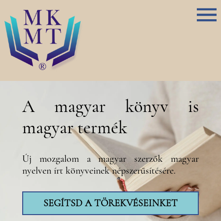
A magyar könyv is
magyar termék
Új mozgalom a magyar szerzők magyar
nyelven írt könyveinek népszerűsítésére.
SEGÍTSD A TÖREKVÉSEINKET