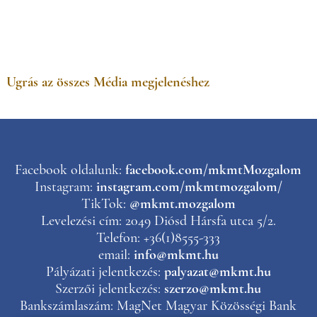
Ugrás az összes Média megjelenéshez
Facebook oldalunk:
facebook.com/mkmtMozgalom
Instagram:
instagram.com/mkmtmozgalom/
TikTok:
@mkmt.mozgalom
Levelezési cím: 2049 Diósd Hársfa utca 5/2.
Telefon: +36(1)8555-333
email:
info@mkmt.hu
Pályázati jelentkezés:
palyazat@mkmt.hu
Szerzői jelentkezés:
szerzo@mkmt.hu
Bankszámlaszám: MagNet Magyar Közösségi Bank