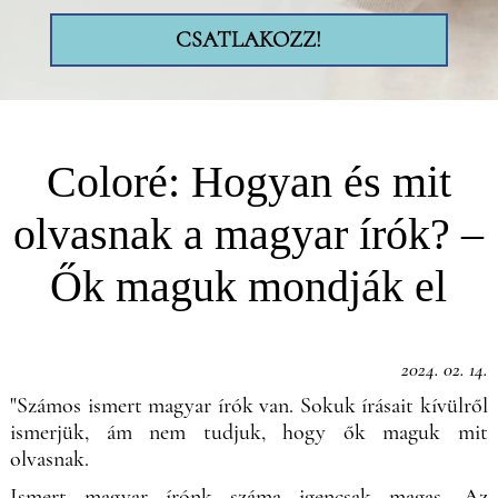
CSATLAKOZZ!
Coloré: Hogyan és mit
olvasnak a magyar írók? –
Ők maguk mondják el
2024. 02. 14.
"Számos ismert magyar írók van. Sokuk írásait kívülről
ismerjük, ám nem tudjuk, hogy ők maguk mit
olvasnak.
Ismert magyar írónk száma igencsak magas. Az