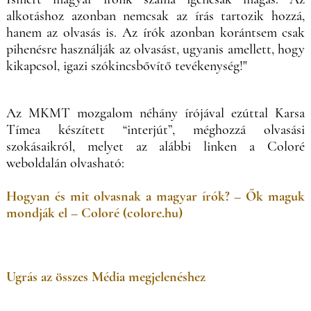
alkotáshoz azonban nemcsak az írás tartozik hozzá,
hanem az olvasás is. Az írók azonban korántsem csak
pihenésre használják az olvasást, ugyanis amellett, hogy
kikapcsol, igazi szókincsbővítő tevékenység!"
Az MKMT mozgalom néhány írójával ezúttal Karsa
Tímea készített “interjút”, méghozzá olvasási
szokásaikról, melyet az alábbi linken a Coloré
weboldalán olvasható:
Hogyan és mit olvasnak a magyar írók? – Ők maguk
mondják el – Coloré (colore.hu)
Ugrás az összes Média megjelenéshez