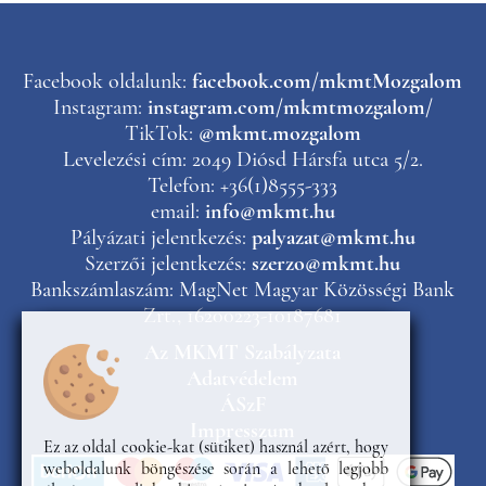
Facebook oldalunk:
facebook.com/mkmtMozgalom
Instagram:
instagram.com/mkmtmozgalom/
TikTok:
@mkmt.mozgalom
Levelezési cím: 2049 Diósd Hársfa utca 5/2.
Telefon: +36(1)8555-333
email:
info@mkmt.hu
Pályázati jelentkezés:
palyazat@mkmt.hu
Szerzői jelentkezés:
szerzo@mkmt.hu
Bankszámlaszám: MagNet Magyar Közösségi Bank
Zrt., 16200223-10187681
Az MKMT Szabályzata
Adatvédelem
ÁSzF
Impresszum
Ez az oldal cookie-kat (sütiket) használ azért, hogy
weboldalunk böngészése során a lehető legjobb