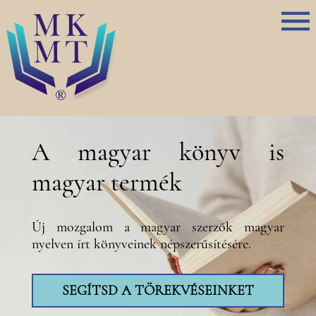
A magyar könyv is
magyar termék
Új mozgalom a magyar szerzők magyar
nyelven írt könyveinek népszerűsítésére.
SEGÍTSD A TÖREKVÉSEINKET