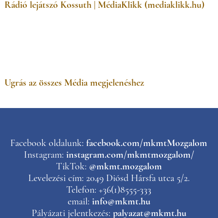
Rádió lejátszó Kossuth | MédiaKlikk (mediaklikk.hu)
Ugrás az összes Média megjelenéshez
Facebook oldalunk:
facebook.com/mkmtMozgalom
Instagram:
instagram.com/mkmtmozgalom/
TikTok:
@mkmt.mozgalom
Levelezési cím: 2049 Diósd Hársfa utca 5/2.
Telefon: +36(1)8555-333
email:
info@mkmt.hu
Pályázati jelentkezés:
palyazat@mkmt.hu