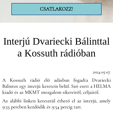
CSATLAKOZZ!
Interjú Dvariecki Bálinttal
a Kossuth rádióban
2024.05.07.
A Kossuth rádió élő adásban fogadta Dvariecki
Bálintot egy interjú keretein belül. Szó esett a HELMA
kiadó és az MKMT mozgalom sikereiről, céljairól.
Az alábbi linken keresztül érhető el az interjú, amely
9:33 percben kezdődik és 9:54 percig tart.