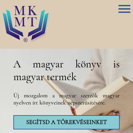
A magyar könyv is
magyar termék
Új mozgalom a magyar szerzők magyar
nyelven írt könyveinek népszerűsítésére.
SEGÍTSD A TÖREKVÉSEINKET