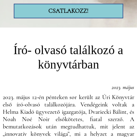
CSATLAKOZZ!
Író- olvasó találkozó a
könyvtárban
2023. május
2023. május 12-én pénteken sor került az Úri Könyvtár
első író-olvasó találkozójára. Vendégeink voltak a
Helma Kiadó ügyvezető igazgatója, Dvariecki Bálint, és
Noah Noé Noir elsőkötetes, fiatal szerző. A
bemutatkozások után megtudhattuk, mit jelent az
„innovatív könyvek világa”, mi a helyzet a magyar