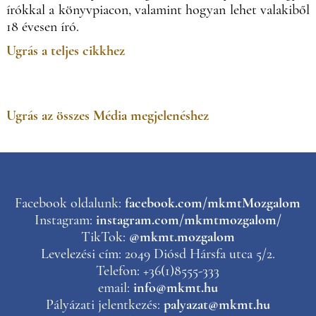
írókkal a könyvpiacon, valamint hogyan lehet valakiből
18 évesen író.
Ugrás a teljes cikkhez
Ugrás az összes Média megjelenéshez
Facebook oldalunk:
facebook.com/mkmtMozgalom
Instagram:
instagram.com/mkmtmozgalom/
TikTok:
@mkmt.mozgalom
Levelezési cím: 2049 Diósd Hársfa utca 5/2.
Telefon: +36(1)8555-333
email:
info@mkmt.hu
Pályázati jelentkezés:
palyazat@mkmt.hu