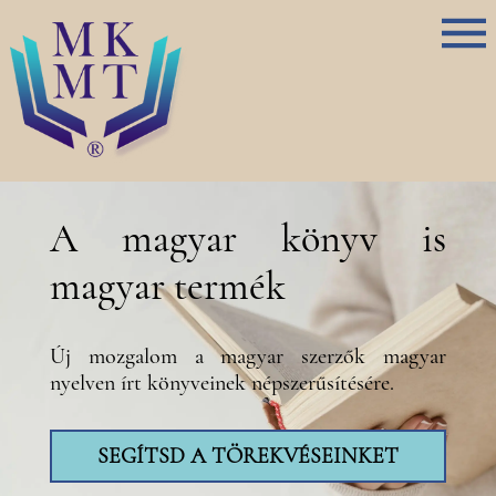
A magyar könyv is
magyar termék
Új mozgalom a magyar szerzők magyar
nyelven írt könyveinek népszerűsítésére.
SEGÍTSD A TÖREKVÉSEINKET