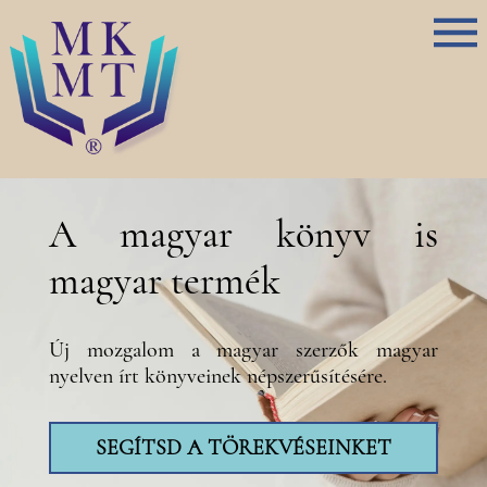
A magyar könyv is
magyar termék
Új mozgalom a magyar szerzők magyar
nyelven írt könyveinek népszerűsítésére.
SEGÍTSD A TÖREKVÉSEINKET