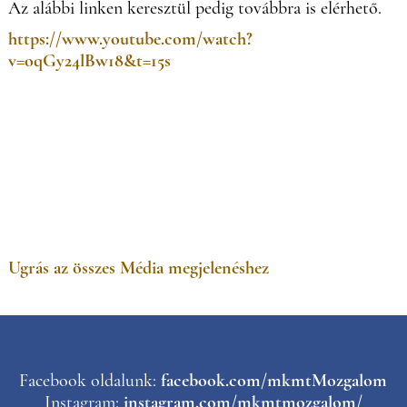
Az alábbi linken keresztül pedig továbbra is elérhető.
https://www.youtube.com/watch?
v=oqGy24lBw18&t=15s
Ugrás az összes Média megjelenéshez
Facebook oldalunk:
facebook.com/mkmtMozgalom
Instagram:
instagram.com/mkmtmozgalom/