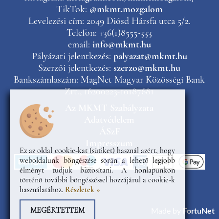
TikTok:
@mkmt.mozgalom
Levelezési cím: 2049 Diósd Hársfa utca 5/2.
Telefon: +36(1)8555-333
email:
info@mkmt.hu
Pályázati jelentkezés:
palyazat@mkmt.hu
Szerzői jelentkezés:
szerzo@mkmt.hu
Bankszámlaszám: MagNet Magyar Közösségi Bank
Zrt., 16200223-10187681
Az MKMT Szabályzata
Adatvédelem
ÁSzF
Impresszum
Ez az oldal cookie-kat (sütiket) használ azért, hogy
weboldalunk böngészése során a lehető legjobb
élményt tudjuk biztosítani. A honlapunkon
történő további böngészéssel hozzájárul a cookie-k
használatához.
Részletek »
MEGÉRTETTEM
Made by
FortuNet