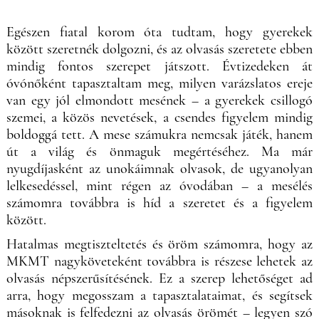
Egészen fiatal korom óta tudtam, hogy gyerekek
között szeretnék dolgozni, és az olvasás szeretete ebben
mindig fontos szerepet játszott. Évtizedeken át
óvónőként tapasztaltam meg, milyen varázslatos ereje
van egy jól elmondott mesének – a gyerekek csillogó
szemei, a közös nevetések, a csendes figyelem mindig
boldoggá tett. A mese számukra nemcsak játék, hanem
út a világ és önmaguk megértéséhez. Ma már
nyugdíjasként az unokáimnak olvasok, de ugyanolyan
lelkesedéssel, mint régen az óvodában – a mesélés
számomra továbbra is híd a szeretet és a figyelem
között.
Hatalmas megtiszteltetés és öröm számomra, hogy az
MKMT nagyköveteként továbbra is részese lehetek az
olvasás népszerűsítésének. Ez a szerep lehetőséget ad
arra, hogy megosszam a tapasztalataimat, és segítsek
másoknak is felfedezni az olvasás örömét – legyen szó