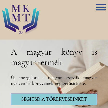
A magyar könyv is
magyar termék
Új mozgalom a magyar szerzők magyar
nyelven írt könyveinek népszerűsítésére.
SEGÍTSD A TÖREKVÉSEINKET