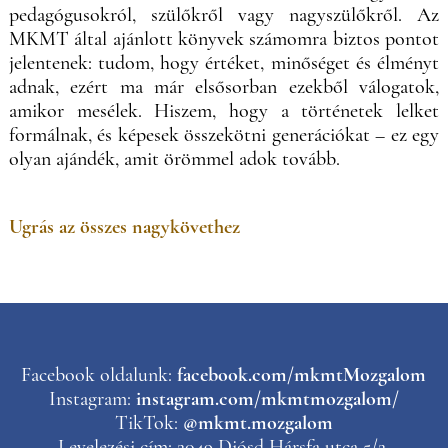
pedagógusokról, szülőkről vagy nagyszülőkről. Az
MKMT által ajánlott könyvek számomra biztos pontot
jelentenek: tudom, hogy értéket, minőséget és élményt
adnak, ezért ma már elsősorban ezekből válogatok,
amikor mesélek. Hiszem, hogy a történetek lelket
formálnak, és képesek összekötni generációkat – ez egy
olyan ajándék, amit örömmel adok tovább.
Ugrás az összes nagykövethez
Facebook oldalunk:
facebook.com/mkmtMozgalom
Instagram:
instagram.com/mkmtmozgalom/
TikTok:
@mkmt.mozgalom
Levelezési cím: 2049 Diósd Hársfa utca 5/2.