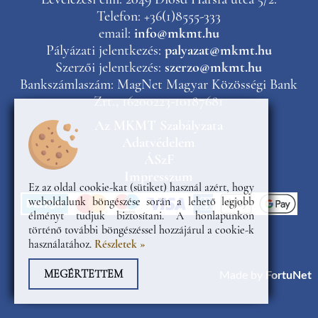
Telefon: +36(1)8555-333
email:
info@mkmt.hu
Pályázati jelentkezés:
palyazat@mkmt.hu
Szerzői jelentkezés:
szerzo@mkmt.hu
Bankszámlaszám: MagNet Magyar Közösségi Bank
Zrt., 16200223-10187681
Az MKMT Szabályzata
Adatvédelem
ÁSzF
Impresszum
Ez az oldal cookie-kat (sütiket) használ azért, hogy
weboldalunk böngészése során a lehető legjobb
élményt tudjuk biztosítani. A honlapunkon
történő további böngészéssel hozzájárul a cookie-k
használatához.
Részletek »
MEGÉRTETTEM
Made by
FortuNet