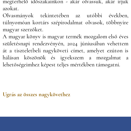
megterhelő időszakainkon - akár olvassuk, akár írjuk
azokat.
Olvasmányok tekintetében az utóbbi években,
túlnyomóan kortárs szépirodalmat olvasok, többnyire
magyar szerzőket.
A magyar könyv is magyar termék mozgalom első éves
születésnapi rendezvényén, 2024 júniusában vehettem
át a tiszteletbeli nagyköveti címet, amelyet ezúton is
hálásan köszönök és igyekszem a mozgalmat a
lehetőségeimhez képest teljes mértékben támogatni.
Ugrás az összes nagykövethez