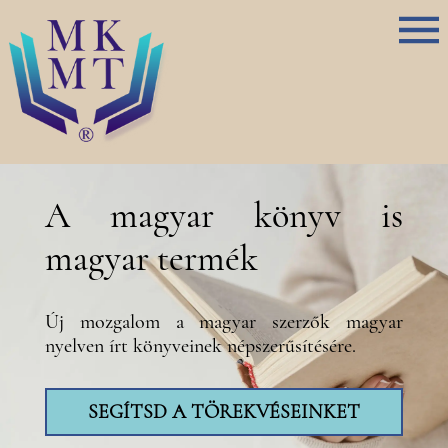
A magyar könyv is
magyar termék
Új mozgalom a magyar szerzők magyar
nyelven írt könyveinek népszerűsítésére.
SEGÍTSD A TÖREKVÉSEINKET