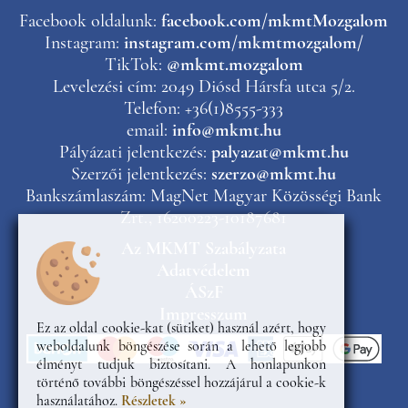
Facebook oldalunk:
facebook.com/mkmtMozgalom
Instagram:
instagram.com/mkmtmozgalom/
TikTok:
@mkmt.mozgalom
Levelezési cím: 2049 Diósd Hársfa utca 5/2.
Telefon: +36(1)8555-333
email:
info@mkmt.hu
Pályázati jelentkezés:
palyazat@mkmt.hu
Szerzői jelentkezés:
szerzo@mkmt.hu
Bankszámlaszám: MagNet Magyar Közösségi Bank
Zrt., 16200223-10187681
Az MKMT Szabályzata
Adatvédelem
ÁSzF
Impresszum
Ez az oldal cookie-kat (sütiket) használ azért, hogy
weboldalunk böngészése során a lehető legjobb
élményt tudjuk biztosítani. A honlapunkon
történő további böngészéssel hozzájárul a cookie-k
használatához.
Részletek »