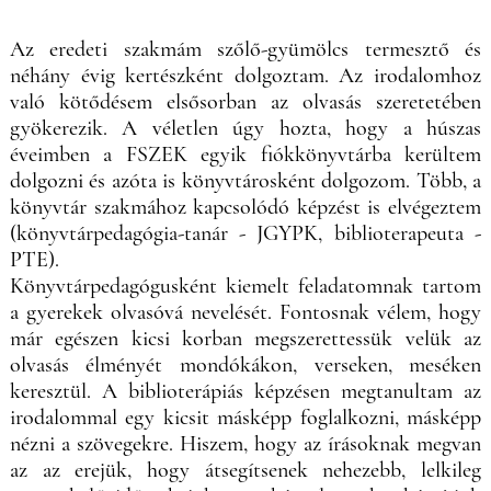
Az eredeti szakmám szőlő-gyümölcs termesztő és
néhány évig kertészként dolgoztam. Az irodalomhoz
való kötődésem elsősorban az olvasás szeretetében
gyökerezik. A véletlen úgy hozta, hogy a húszas
éveimben a FSZEK egyik fiókkönyvtárba kerültem
dolgozni és azóta is könyvtárosként dolgozom. Több, a
könyvtár szakmához kapcsolódó képzést is elvégeztem
(könyvtárpedagógia-tanár - JGYPK, biblioterapeuta -
PTE).
Könyvtárpedagógusként kiemelt feladatomnak tartom
a gyerekek olvasóvá nevelését. Fontosnak vélem, hogy
már egészen kicsi korban megszerettessük velük az
olvasás élményét mondókákon, verseken, meséken
keresztül. A biblioterápiás képzésen megtanultam az
irodalommal egy kicsit másképp foglalkozni, másképp
nézni a szövegekre. Hiszem, hogy az írásoknak megvan
az az erejük, hogy átsegítsenek nehezebb, lelkileg