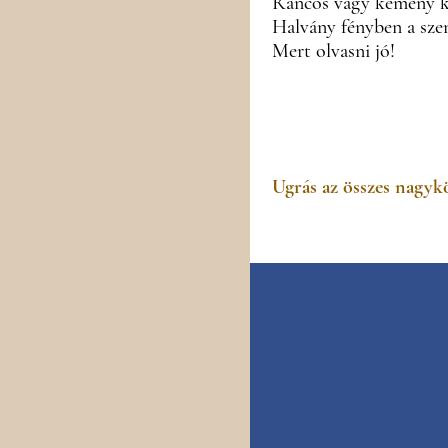
Ráncos vagy kemény k
Halvány fényben a sze
Mert olvasni jó!
Ugrás az összes nagyk