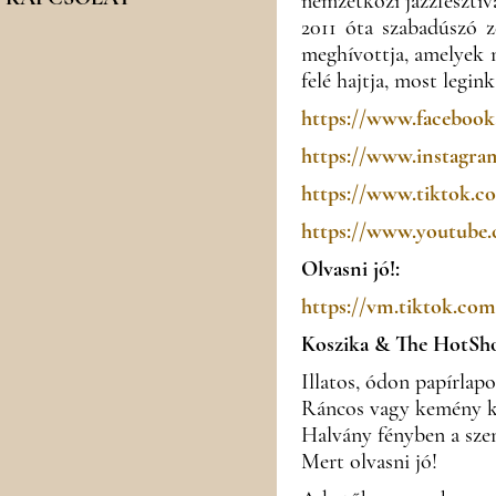
nemzetközi jazzfesztiv
2011 óta szabadúszó z
meghívottja, amelyek 
felé hajtja, most legink
https://www.facebook
https://www.instagra
https://www.tiktok.c
https://www.youtube
Olvasni jó!:
https://vm.tiktok.c
Koszika & The HotShot
Illatos, ódon papírlapo
Ráncos vagy kemény k
Halvány fényben a sze
Mert olvasni jó!