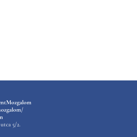
kmtMozgalom
ozgalom/
m
utca 5/2.