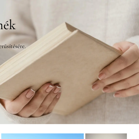
mék
rűsítésére.