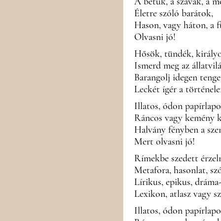
A betűk, a szavak, a 
Életre szóló barátok,
Hason, vagy háton, a 
Olvasni jó!
Hősök, tündék, király
Ismerd meg az állatvil
Barangolj idegen tenge
Leckét ígér a történel
Illatos, ódon papírlap
Ráncos vagy kemény k
Halvány fényben a sze
Mert olvasni jó!
Rímekbe szedett érzel
Metafora, hasonlat, sz
Lírikus, epikus, dráma-
Lexikon, atlasz vagy s
Illatos, ódon papírlapo