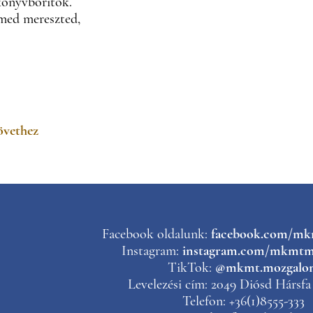
önyvborítók.
med mereszted,
övethez
Facebook oldalunk:
facebook.com/m
Instagram:
instagram.com/mkmtm
TikTok:
@mkmt.mozgalo
Levelezési cím: 2049 Diósd Hársfa 
Telefon: +36(1)8555-333