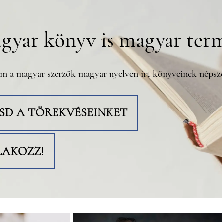
gyar könyv is magyar ter
m a magyar szerzők magyar nyelven írt könyveinek népsze
TSD A TÖREKVÉSEINKET
LAKOZZ!