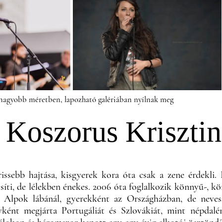
 nagyobb méretben, lapozható galériában nyílnak meg
Koszorus Kriszti
rissebb hajtása, kisgyerek kora óta csak a zene érdekli
ősíti, de lélekben énekes. 2006 óta foglalkozik könnyű-, 
z Alpok lábánál, gyerekként az Országházban, de neves
yként megjárta Portugáliát és Szlovákiát, mint népdalén