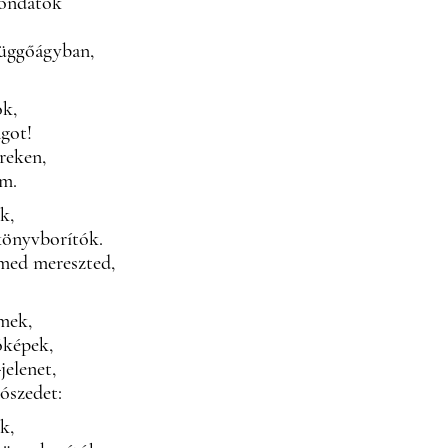
mondatok
függőágyban,
ok,
ágot!
reken,
em.
ok,
önyvborítók.
med mereszted,
mek,
óképek,
jelenet,
zószedet:
k,