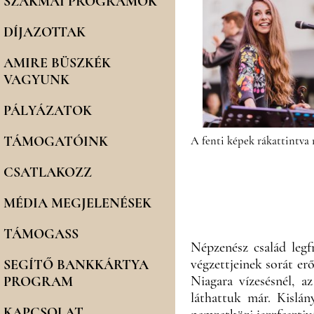
SZAKMAI PROGRAMOK
DÍJAZOTTAK
AMIRE BÜSZKÉK
VAGYUNK
PÁLYÁZATOK
TÁMOGATÓINK
A fenti képek rákattintva
CSATLAKOZZ
MÉDIA MEGJELENÉSEK
TÁMOGASS
Népzenész család legf
végzettjeinek sorát er
SEGÍTŐ BANKKÁRTYA
Niagara vízesésnél, a
PROGRAM
láthattuk már. Kislán
KAPCSOLAT