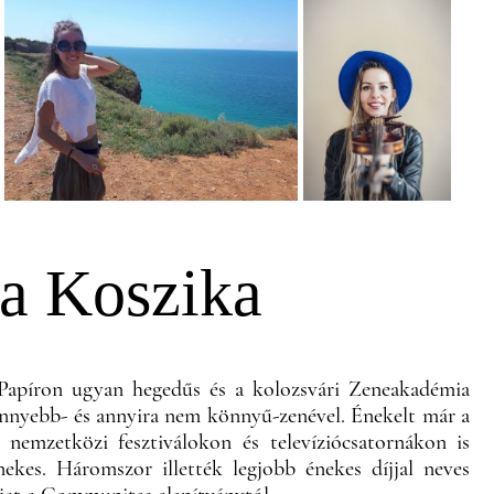
na Koszika
. Papíron ugyan hegedűs és a kolozsvári Zeneakadémia
könnyebb- és annyira nem könnyű-zenével. Énekelt már a
 nemzetközi fesztiválokon és televíziócsatornákon is
ekes. Háromszor illették legjobb énekes díjjal neves