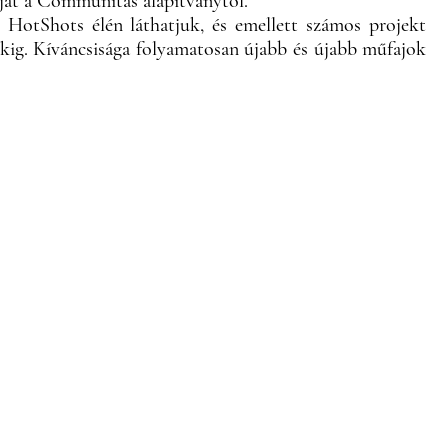
jat a Communitas alapítványtól.
 HotShots élén láthatjuk, és emellett számos projekt
nkig. Kíváncsisága folyamatosan újabb és újabb műfajok