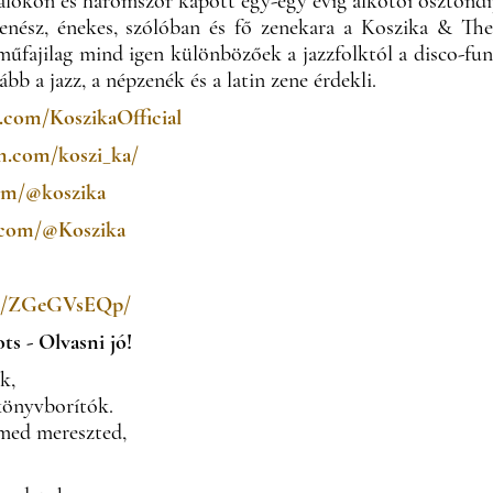
álokon és háromszor kapott egy-egy évig alkotói ösztöndí
enész, énekes, szólóban és fő zenekara a Koszika & The
műfajilag mind igen különbözőek a jazzfolktól a disco-fu
ább a jazz, a népzenék és a latin zene érdekli.
.com/KoszikaOfficial
m.com/koszi_ka/
om/@koszika
.com/@Koszika
om/ZGeGVsEQp/
s - Olvasni jó!
k,
önyvborítók.
med mereszted,