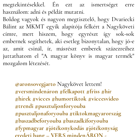
megtekintésekkel. Én ezt az ismertséget erre
használom: adni és példát mutatni.
Boldog vagyok és nagyon megtisztelő, hogy Dvariecki
Bálint az MKMT egyik alapítója felkért a Nagyköveti
címre, mert hiszem, hogy egyrészt így sok-sok
embernek segíthetek, aki esetleg bizonytalan, hogy jó-e
az, amit csinál, ír, másrészt emberek százezreihez
juttathatom el "A magyar könyv is magyar termék"
mozgalom létezését.
@aronsovegjarto
Nagykövet lettem!
#versmindenáron
#felkapott
#friss
#hír
#hírek
#vicces
#humortiktok
#viccesvideo
#trendi
#pusztuljonforyouba
#pusztuljonaforyouba
#tiktokmagyarország
#baszadbeforyouba
#baszadkiforyouba
#fypmagyar
#jótékonykodás
#jótékonyság
eredeti hang – VERS mindenÁRON -