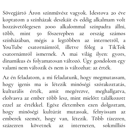
Sövegjártó Áron színművész vagyok. Idestova 20 éve
koptatom a színházak deszkáit és eddig alkalmam volt
hozzávetőlegesen 2000 alkalommal színpadra állni,
több, mint 50 főszerepben az ország számos
színházában, mégis a legtöbben az internetről, a
YouTube csatornáimról, illetve főleg a TikTok
csatornámról ismernek. A mai világ ilyen: gyors,
dinamikus és folyamatosan változó. Úgy gondolom egy
valami nem változik és nem is változhat: az érték.
Az én feladatom, a mi feladatunk, hogy megmutassam,
hogy igenis ma is létezik minőségi szórakoztatás,
kulturális érték, amit megérezve, meghallgatva,
elolvasva az ember több lesz, mint mielőtt találkozott
ezzel az értékkel. Egész életemben ezen dolgoztam,
hogy minőségi kultúrát mutassak, felnyissam az
emberek szemét, hogy van, létezik. Több tízezren,
százezren követnek az interneten, sokmilliós