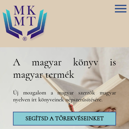
A magyar könyv is
magyar termék
Új mozgalom a magyar szerzők magyar
nyelven írt könyveinek népszerűsítésére.
SEGÍTSD A TÖREKVÉSEINKET