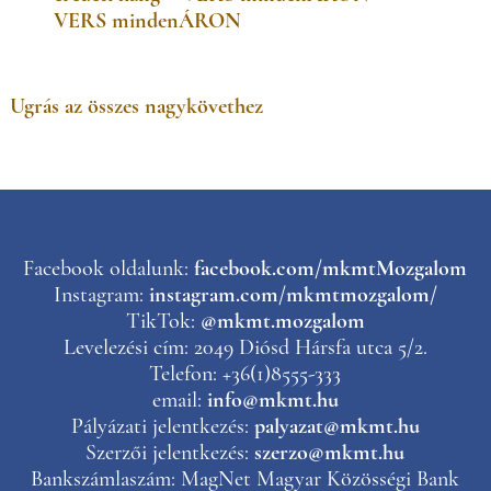
VERS mindenÁRON
Ugrás az összes nagykövethez
Facebook oldalunk:
facebook.com/mkmtMozgalom
Instagram:
instagram.com/mkmtmozgalom/
TikTok:
@mkmt.mozgalom
Levelezési cím: 2049 Diósd Hársfa utca 5/2.
Telefon: +36(1)8555-333
email:
info@mkmt.hu
Pályázati jelentkezés:
palyazat@mkmt.hu
Szerzői jelentkezés:
szerzo@mkmt.hu
Bankszámlaszám: MagNet Magyar Közösségi Bank