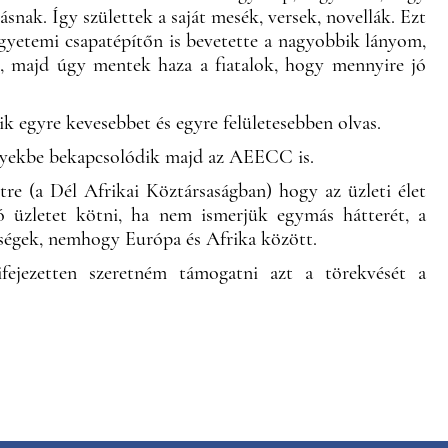
snak. Így születtek a saját mesék, versek, novellák. Ezt
egyetemi csapatépítőn is bevetette a nagyobbik lányom,
t, majd úgy mentek haza a fiatalok, hogy mennyire jó
ik egyre kevesebbet és egyre felületesebben olvas.
melyekbe bekapcsolódik majd az AEECC is.
tre (a Dél Afrikai Köztársaságban) hogy az üzleti élet
ó üzletet kötni, ha nem ismerjük egymás hátterét, a
bségek, nemhogy Európa és Afrika között.
fejezetten szeretném támogatni azt a törekvését a