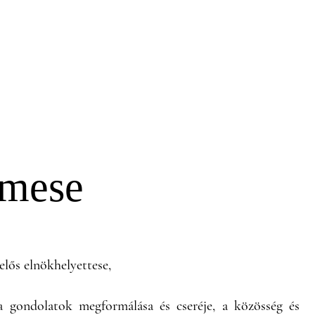
Emese
elős elnökhelyettese,
 a gondolatok megformálása és cseréje, a közösség és