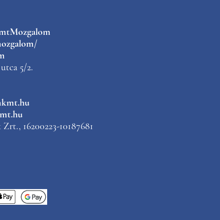
kmtMozgalom
ozgalom/
m
utca 5/2.
mkmt.hu
mt.hu
Zrt., 16200223-10187681