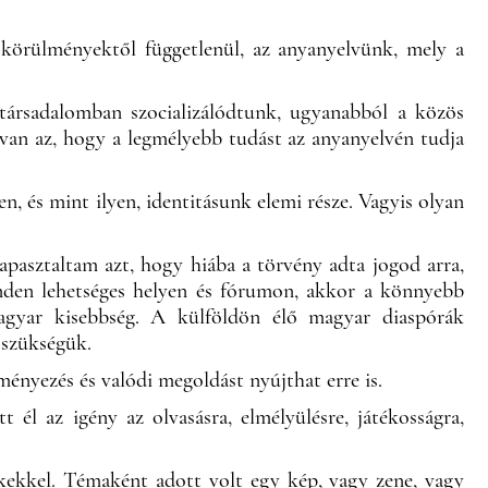
körülményektől függetlenül, az anyanyelvünk, mely a
társadalomban szocializálódtunk, ugyanabból a közös
 van az, hogy a legmélyebb tudást az anyanyelvén tudja
, és mint ilyen, identitásunk elemi része. Vagyis olyan
pasztaltam azt, hogy hiába a törvény adta jogod arra,
nden lehetséges helyen és fórumon, akkor a könnyebb
agyar kisebbség. A külföldön élő magyar diaspórák
 szükségük.
nyezés és valódi megoldást nyújthat erre is.
l az igény az olvasásra, elmélyülésre, játékosságra,
kekkel. Témaként adott volt egy kép, vagy zene, vagy