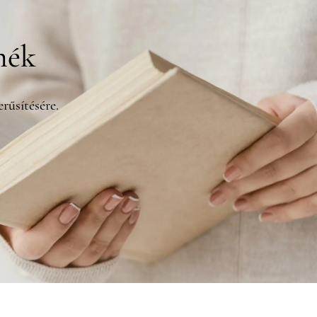
mék
rűsítésére.