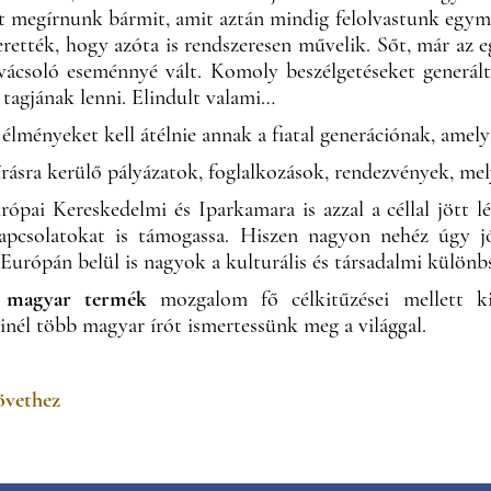
ett megírnunk bármit, amit aztán mindig felolvastunk egymá
rették, hogy azóta is rendszeresen művelik. Sőt, már az 
vácsoló eseménnyé vált. Komoly beszélgetéseket generál
tagjának lenni. Elindult valami…
 élményeket kell átélnie annak a fiatal generációnak, amely
iírásra kerülő pályázatok, foglalkozások, rendezvények, 
ópai Kereskedelmi és Iparkamara is azzal a céllal jött lé
 kapcsolatokat is támogassa. Hiszen nagyon nehéz úgy j
urópán belül is nagyok a kulturális és társadalmi külön
 magyar termék
mozgalom fő célkitűzései mellett ki
él több magyar írót ismertessünk meg a világgal.
övethez