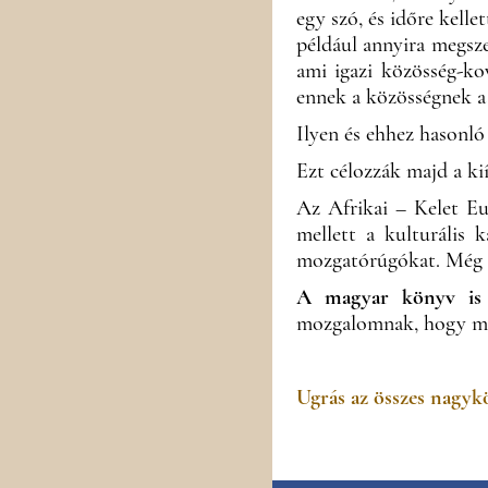
egy szó, és időre kell
például annyira megsze
ami igazi közösség-ko
ennek a közösségnek a 
Ilyen és ehhez hasonló
Ezt célozzák majd a k
Az Afrikai – Kelet Eur
mellett a kulturális
mozgatórúgókat. Még E
A magyar könyv is
mozgalomnak, hogy min
Ugrás az összes nagyk