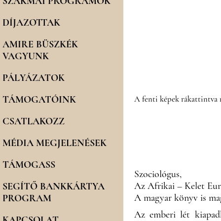
SZAKMAI PROGRAMOK
DÍJAZOTTAK
AMIRE BÜSZKÉK
VAGYUNK
PÁLYÁZATOK
TÁMOGATÓINK
A fenti képek rákattintva
CSATLAKOZZ
MÉDIA MEGJELENÉSEK
TÁMOGASS
Szociológus,
Az Afrikai – Kelet Eur
SEGÍTŐ BANKKÁRTYA
A magyar könyv is ma
PROGRAM
Az emberi lét kiapadh
KAPCSOLAT