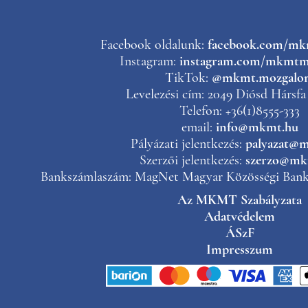
Facebook oldalunk:
facebook.com/m
Instagram:
instagram.com/mkmtm
TikTok:
@mkmt.mozgalo
Levelezési cím: 2049 Diósd Hársfa 
Telefon: +36(1)8555-333
email:
info@mkmt.hu
Pályázati jelentkezés:
palyazat@
Szerzői jelentkezés:
szerzo@mk
Bankszámlaszám: MagNet Magyar Közösségi Bank 
Az MKMT Szabályzata
Adatvédelem
ÁSzF
Impresszum