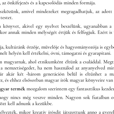
, az önkifejezés és a kapcsolódás minden formája.
eszközünk, amivel mindezeket megragadhatjuk, az adott 
testet.
a könyvet, akivel egy nyelvet beszélünk, ugyanabban a 
kor annak minden mélységét értjük és felfogjuk. Ezért is
a, kultúránk őrzője, művelője és hagyományozója is egyben
elt helyén kell értékelni, óvni, támogatni és gyarapítani.
m magyarnak, ahol etnikumként éltünk a családdal. Megta
 a nemzetiségedet, ha nem használod az anyanyelved mi
ár akár két -három generáción belül is eltűnhet a m
ez, és ehhez elsősorban magyar írók magyar könyveire van
agyar termék
mozgalom szerintem egy fantasztikus kezdemé
ogy nincs még veszve minden. Nagyon sok fiatalban ott é
zközt kell adnunk a kezükbe.
lvezték, mikor kreatív írósdit játszottunk anno a gyere