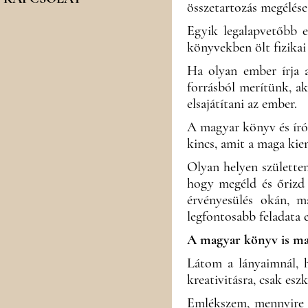
összetartozás megélése
Egyik legalapvetőbb 
könyvekben ölt fizikai 
Ha olyan ember írja 
forrásból merítünk, ak
elsajátítani az ember.
A magyar könyv és írój
kincs, amit a maga kiem
Olyan helyen születte
hogy megéld és őrizd
érvényesülés okán, m
legfontosabb feladata 
A magyar könyv is m
Látom a lányaimnál, h
kreativitásra, csak es
Emlékszem, mennyire é