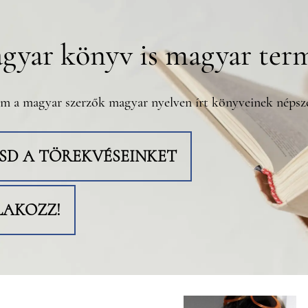
gyar könyv is magyar ter
m a magyar szerzők magyar nyelven írt könyveinek népsze
TSD A TÖREKVÉSEINKET
LAKOZZ!