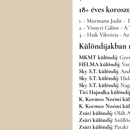
18+ éves koroszt
1. - Murmann Judit - 
2. - Visnyei Gábor - A
3. - Haik Viktória - A
Különdíjakban r
MKMT különdíj:
Gyen
HELMA különdíj:
Var
Sky S.T. különdíj:
Andr
Sky S.T. különdíj:
Hida
Sky S.T. különdíj:
Nagy
Titi Hajnalka különdíj
K. Kormos Noémi külö
K. Kormos Noémi külö
Zsűri különdíj:
Oláh Am
Zsűri különdíj:
Szőllős
Zsűri különdíj:
Pataki