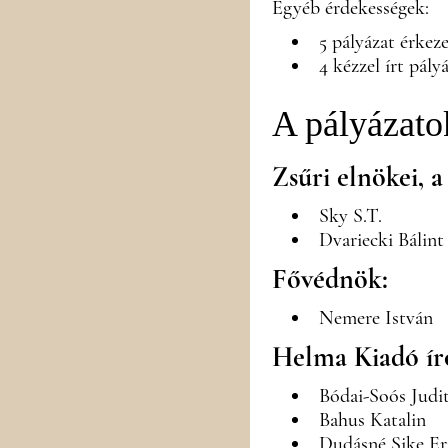
Egyéb érdekességek:
5 pályázat érkez
4 kézzel írt pál
A pályázatok
Zsűri elnökei, 
Sky S.T.
Dvariecki Bálint
Fővédnök:
Nemere István
Helma Kiadó ír
Bódai-Soós Judi
Bahus Katalin
Dudásné Sike Er