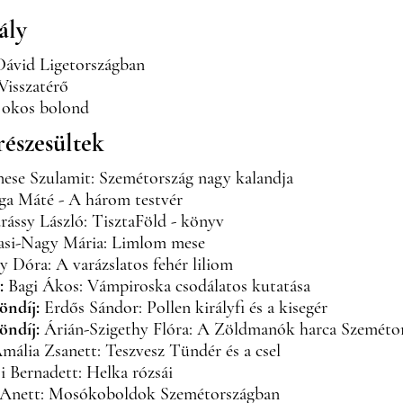
ály
Dávid Ligetországban
 Visszatérő
z okos bolond
észesültek
ese Szulamit: Szemétország nagy kalandja
ga Máté - A három testvér
ássy László: TisztaFöld - könyv
si-Nagy Mária: Limlom mese
 Dóra: A varázslatos fehér liliom
:
Bagi Ákos: Vámpiroska csodálatos kutatása
ndíj:
Erdős Sándor: Pollen királyfi és a kisegér
ndíj:
Árián-Szigethy Flóra: A Zöldmanók harca Szeméto
ália Zsanett: Teszvesz Tündér és a csel
i Bernadett: Helka rózsái
 Anett: Mosókoboldok Szemétországban