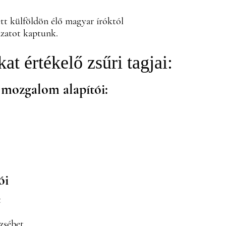
ett külföldön élő magyar íróktól
yázatot kaptunk.
at értékelő zsűri tagjai:
a mozgalom alapítói:
ói
t
zsébet