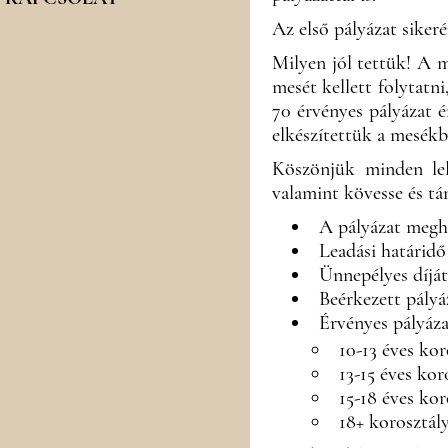
Az első pályázat sikeré
Milyen jól tettük! A m
mesét kellett folytatni
70 érvényes pályázat é
elkészítettük a mesék
Köszönjük minden lel
valamint kövesse és 
A pályázat meghi
Leadási határidő 
Ünnepélyes díjáta
Beérkezett pályá
Érvényes pályáz
10-13 éves kor
13-15 éves kor
15-18 éves kor
18+ korosztály