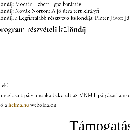
löndíj:
Mocsár Lizbett: Igaz barátság
löndíj:
Novák Norton: A jó útra tért királyfi
löndíj, a Legfiatalabb résztvevő különdíja:
Pintér Jávor: Já
rogram részvételi különdíj
nek!
megjelent pályamunka bekerült az MKMT pályázati antológ
tó a
helma.hu
weboldalon.
Támogatá