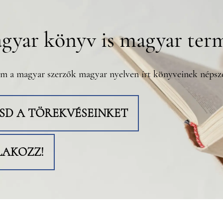
gyar könyv is magyar ter
m a magyar szerzők magyar nyelven írt könyveinek népsze
TSD A TÖREKVÉSEINKET
LAKOZZ!