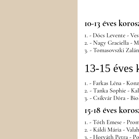
10-13 éves koros
1. - Dócs Levente - V
2. - Nagy Graciella - M
3. - Tomasovszki Zalá
13-15 éves 
1. - Farkas Léna - Kon
2. - Tanka Sophie - Ka
3. - Csikvár Dóra - Bio
15-18 éves koros
1. - Tóth Emese - Pro
2. - Káldi Mária - Val
3. - Horváth Petra - Po