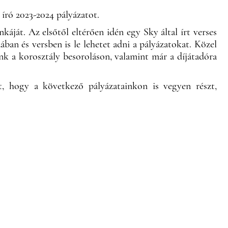
 író 2023-2024 pályázatot.
áját. Az elsőtől eltérően idén egy Sky által írt verses
ában és versben is le lehetet adni a pályázatokat. Közel
unk a korosztály besoroláson, valamint már a díjátadóra
t, hogy a következő pályázatainkon is vegyen részt,