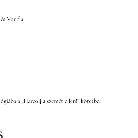
 és Vor fia
iába a „Harcolj a szemét ellen!” kötetbe.
s