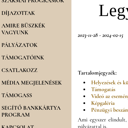
SZAKMAI PROGRAMOK
Legy
DÍJAZOTTAK
AMIRE BÜSZKÉK
VAGYUNK
2023-11-28 - 2024-02-15
PÁLYÁZATOK
TÁMOGATÓINK
CSATLAKOZZ
Tartalomjegyzék:
Helyezések és k
MÉDIA MEGJELENÉSEK
Támogatás
TÁMOGASS
Videó az esemén
Képgaléria
SEGÍTŐ BANKKÁRTYA
Pénzügyi beszá
PROGRAM
Ami egyszer elindult,
pályázattal is.
KAPCSOLAT