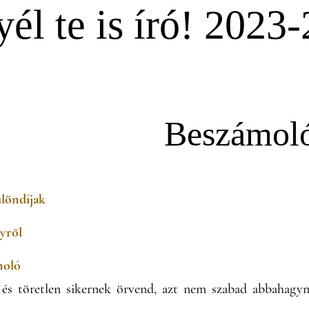
él te is író! 2023
Beszámol
ülöndíjak
yről
moló
 és töretlen sikernek örvend, azt nem szabad abbahagyni