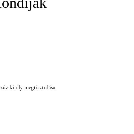
löndíjak
rzúz király megtisztulása