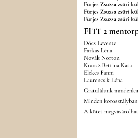
Fürjes Zsuzsa zsűri kü
Fürjes Zsuzsa zsűri kü
Fürjes Zsuzsa zsűri kü
FITT 2 mentorp
Dócs Levente
Farkas Léna
Novák Norton
Krancz Bettina Kata
Elekes Fanni
Laurencsik Léna
Gratulálunk mindenki
Minden korosztályban 
A kötet megvásárolha