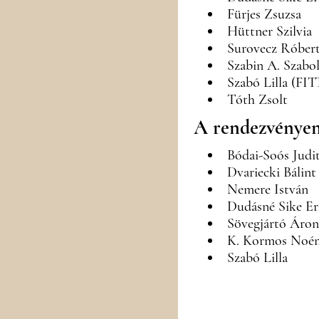
Fürjes Zsuzsa
Hüttner Szilvia
Surovecz Róber
Szabin A. Szabol
Szabó Lilla (FIT
Tóth Zsolt
A rendezvényen 
Bódai-Soós Judi
Dvariecki Bálint
Nemere István
Dudásné Sike Er
Sövegjártó Áron
K. Kormos Noé
Szabó Lilla