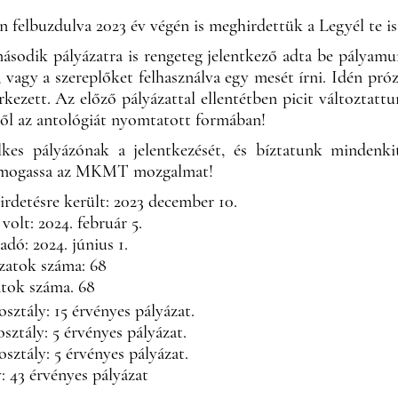
n felbuzdulva 2023 év végén is meghirdettük a Legyél te is
ásodik pályázatra is rengeteg jelentkező adta be pályamunk
, vagy a szereplőket felhasználva egy mesét írni. Idén próz
rkezett. Az előző pályázattal ellentétben picit változtatt
ből az antológiát nyomtatott formában!
kes pályázónak a jelentkezését, és bíztatunk mindenki
támogassa az MKMT mozgalmat!
rdetésre került: 2023 december 10.
volt: 2024. február 5.
dó: 2024. június 1.
zatok száma: 68
atok száma. 68
osztály: 15 érvényes pályázat.
osztály: 5 érvényes pályázat.
osztály: 5 érvényes pályázat.
: 43 érvényes pályázat