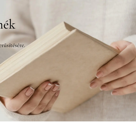
mék
rűsítésére.