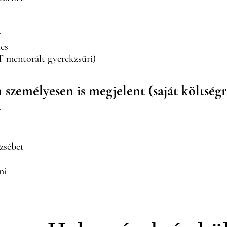
t
cs
T mentorált gyerekzsűri)
személyesen is megjelent (saját költségr
t
zsébet
mi