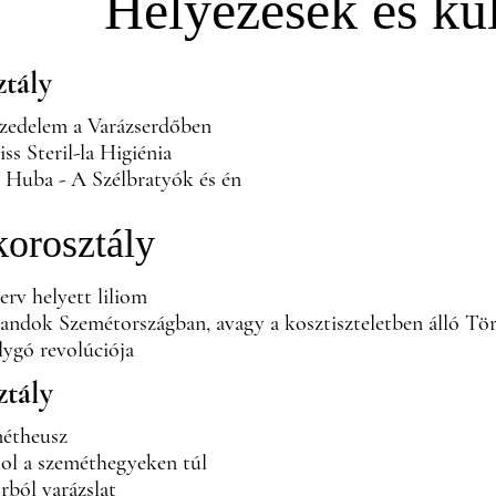
Helyezések és kü
ztály
eszedelem a Varázserdőben
iss Steril-la Higiénia
n Huba - A Szélbratyók és én
korosztály
zerv helyett liliom
landok Szemétországban, avagy a kosztiszteletben álló Tö
lygó revolúciója
ztály
métheusz
ahol a szeméthegyeken túl
rból varázslat