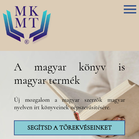
A magyar könyv is
magyar termék
Új mozgalom a magyar szerzők magyar
nyelven írt könyveinek népszerűsítésére.
SEGÍTSD A TÖREKVÉSEINKET