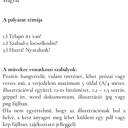
Magyar
A pályázat témája
1.) Télapó itt van!
2.) Szabad-e locsolkodni?
3.) Hurrá! Nyaralunk!
A művekre vonatkozó szabályok:
Pozitív hangvételű, vidám történet, lehet prózai vagy
verses mű, a terjedelem maximum 5 oldal (A/4 méret,
illusztrációval együtt), 12-es betűméret, 1,2 – 1,3 sortáv,
géppel írt, word dokumentum, illusztráció jpg vagy
png fájlban.
(Ha nem egyértelmű, hogy az illusztrációnak hol a
helye, a kész anyagot meg lehet küldeni egy pdf vagy
kép fájlban, tájékoztató jelleggel).