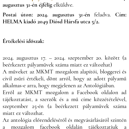
augusztus 31-én éjfélig
elküldve.
Postai úton:
2024. augusztus 31-én
feladva.
Cím:
HELMA kiadó 2049 Diósd Hársfa utca 5/2.
Értékelési időszak:
2024. augusztus 17. – 2024. szeptember 20. között (a
beérkezett pályaművek száma miatt ez változhat)
A műveket az MKMT mozgalom alapítói, bloggerei és
civil zsűri értékeli, dönt arról, hogy az adott pályamű
alkalmas-e arra, hogy megjelenen az Antológiában.
Erről az MKMT mozgalom a Facebook oldalon ad
tájékoztatást, a szerzők és a mű címe közzétételével,
szeptember 25-én (a beérkezett pályaművek száma
miatt ez változhat.
Az antológia előrendeléséről és megvásárlásáról szintén
a mozgalom facebook oldalán tájékoztatjuk a