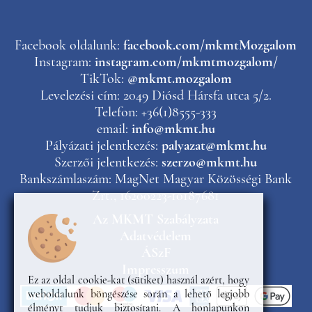
Facebook oldalunk:
facebook.com/mkmtMozgalom
Instagram:
instagram.com/mkmtmozgalom/
TikTok:
@mkmt.mozgalom
Levelezési cím: 2049 Diósd Hársfa utca 5/2.
Telefon: +36(1)8555-333
email:
info@mkmt.hu
Pályázati jelentkezés:
palyazat@mkmt.hu
Szerzői jelentkezés:
szerzo@mkmt.hu
Bankszámlaszám: MagNet Magyar Közösségi Bank
Zrt., 16200223-10187681
Az MKMT Szabályzata
Adatvédelem
ÁSzF
Impresszum
Ez az oldal cookie-kat (sütiket) használ azért, hogy
weboldalunk böngészése során a lehető legjobb
élményt tudjuk biztosítani. A honlapunkon