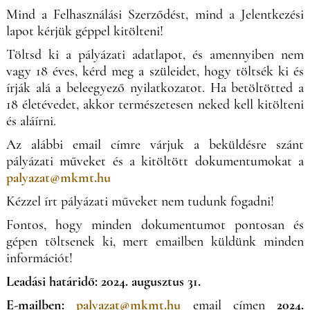
Mind a Felhasználási Szerződést, mind a Jelentkezési
lapot kérjük géppel kitölteni!
Töltsd ki a pályázati adatlapot, és amennyiben nem
vagy 18 éves, kérd meg a szüleidet, hogy töltsék ki és
írják alá a beleegyező nyilatkozatot. Ha betöltötted a
18 életévedet, akkor természetesen neked kell kitölteni
és aláírni.
Az alábbi email címre várjuk a beküldésre szánt
pályázati műveket és a kitöltött dokumentumokat a
palyazat@mkmt.hu
Kézzel írt pályázati műveket nem tudunk fogadni!
Fontos, hogy minden dokumentumot pontosan és
gépen töltsenek ki, mert emailben küldünk minden
információt!
Leadási határidő: 2024. augusztus 31.
E-mailben:
palyazat@mkmt.hu
email címen
2024.