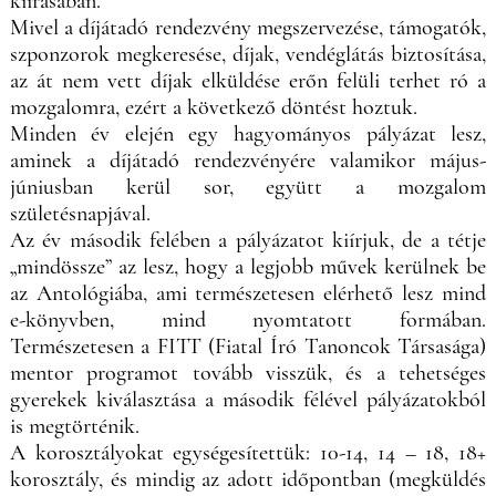
kiírásában.
Mivel a díjátadó rendezvény megszervezése, támogatók,
szponzorok megkeresése, díjak, vendéglátás biztosítása,
az át nem vett díjak elküldése erőn felüli terhet ró a
mozgalomra, ezért a következő döntést hoztuk.
Minden év elején egy hagyományos pályázat lesz,
aminek a díjátadó rendezvényére valamikor május-
júniusban kerül sor, együtt a mozgalom
születésnapjával.
Az év második felében a pályázatot kiírjuk, de a tétje
„mindössze” az lesz, hogy a legjobb művek kerülnek be
az Antológiába, ami természetesen elérhető lesz mind
e-könyvben, mind nyomtatott formában.
Természetesen a FITT (Fiatal Író Tanoncok Társasága)
mentor programot tovább visszük, és a tehetséges
gyerekek kiválasztása a második félével pályázatokból
is megtörténik.
A korosztályokat egységesítettük: 10-14, 14 – 18, 18+
korosztály, és mindig az adott időpontban (megküldés