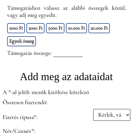
Támogatáshoz válassz az alábbi összegek közül,
vagy adj meg egyedit.
1000 Ft
2000 Ft
5000 Ft
10.000 Ft
20.000 Ft
Egyedi összeg
Támogatás összege:
Add meg az adataidat
A *-al jelölt mezők kitöltése kötelező
Összesen fizetendő:
Fizetés típusa*:
Név/Cégnév*: