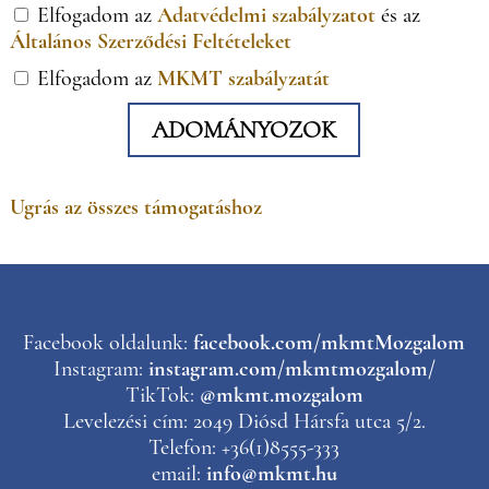
Elfogadom az
Adatvédelmi szabályzatot
és az
Általános Szerződési Feltételeket
Elfogadom az
MKMT szabályzatát
ADOMÁNYOZOK
Ugrás az összes támogatáshoz
Facebook oldalunk:
facebook.com/mkmtMozgalom
Instagram:
instagram.com/mkmtmozgalom/
TikTok:
@mkmt.mozgalom
Levelezési cím: 2049 Diósd Hársfa utca 5/2.
Telefon: +36(1)8555-333
email:
info@mkmt.hu