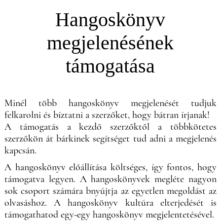
Hangoskönyv
megjelenésének
támogatása
Minél több hangoskönyv megjelenését tudjuk
felkarolni és bíztatni a szerzőket, hogy bátran írjanak!
A támogatás a kezdő szerzőktől a többkötetes
szerzőkön át bárkinek segítséget tud adni a megjelenés
kapcsán.
A hangoskönyv előállítása költséges, így fontos, hogy
támogatva legyen. A hangoskönyvek megléte nagyon
sok csoport számára bnyújtja az egyetlen megoldást az
olvasáshoz. A hangoskönyv kultúra elterjedését is
támogathatod egy-egy hangoskönyv megjelentetésével.