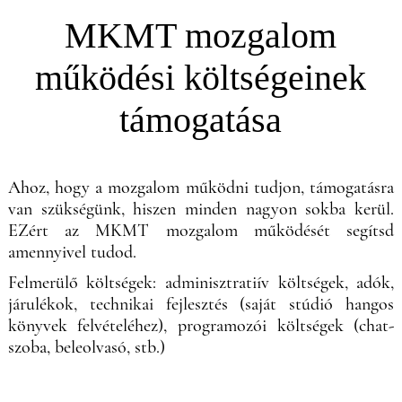
MKMT mozgalom
működési költségeinek
támogatása
Ahoz, hogy a mozgalom működni tudjon, támogatásra
van szükségünk, hiszen minden nagyon sokba kerül.
EZért az MKMT mozgalom működését segítsd
amennyivel tudod.
Felmerülő költségek: adminisztratiív költségek, adók,
járulékok, technikai fejlesztés (saját stúdió hangos
könyvek felvételéhez), programozói költségek (chat-
szoba, beleolvasó, stb.)