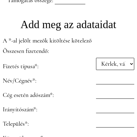
Támogatás összege:
Add meg az adataidat
A *-al jelölt mezők kitöltése kötelező
Összesen fizetendő:
Fizetés típusa*:
Név/Cégnév*:
Cég esetén adószám*:
Irányítószám*:
Település*: