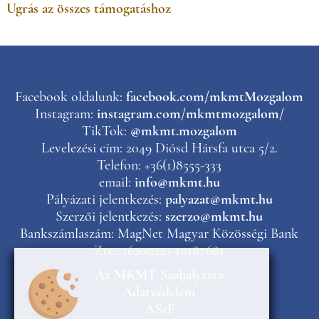
Ugrás az összes támogatáshoz
Facebook oldalunk:
facebook.com/mkmtMozgalom
Instagram:
instagram.com/mkmtmozgalom/
TikTok:
@mkmt.mozgalom
Levelezési cím: 2049 Diósd Hársfa utca 5/2.
Telefon: +36(1)8555-333
email:
info@mkmt.hu
Pályázati jelentkezés:
palyazat@mkmt.hu
Szerzői jelentkezés:
szerzo@mkmt.hu
Bankszámlaszám: MagNet Magyar Közösségi Bank
Zrt., 16200223-10187681
Az MKMT Szabályzata
Adatvédelem
ÁSzF