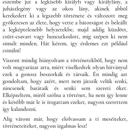
eszembe jut a legkisebb királyfi vagy királylány, a
juhászlegény vagy az okos lány, akinek abból
kerekedett ki a legszebb története és változott meg
gyökeresen az élete, hogy vette a bátorságot és beleállt
a legképtelenebb helyzetekbe, majd addig küzdött,
csűrt-csavart vagy huncutkodott, míg szépen ki nem
simult minden. Hát kérem, így érdemes ezt például
csinálni!
Viszont mindig hiányoltam a történetekből, hogy nem
volt magyarázat arra, miért viselkedtek olyan hitványul
ezek a gonosz boszorkák és társaik. Én mindig azt
gondoltam, hogy azért, mert nem játszik velük senki,
nincsenek barátaik és senki sem szereti őket.
Elképzeltem, miről szólna a történet, ha nem így lenne
és később már le is írogattam ezeket, nagyon szerettem
így kalandozni.
Alig várom már, hogy elolvassam a ti meséiteket,
történeteiteket, nagyon izgalmas lesz!