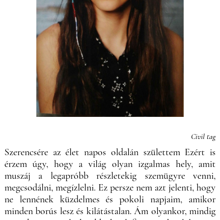
Civil tag
Szerencsére az élet napos oldalán születtem Ezért is
érzem úgy, hogy a világ olyan izgalmas hely, amit
muszáj a legapróbb részletekig szemügyre venni,
megcsodálni, megízlelni. Ez persze nem azt jelenti, hogy
ne lennének küzdelmes és pokoli napjaim, amikor
minden borús lesz és kilátástalan. Ám olyankor, mindig