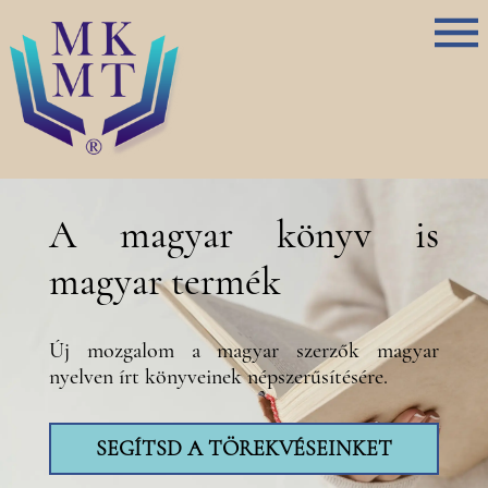
A magyar könyv is
magyar termék
Új mozgalom a magyar szerzők magyar
nyelven írt könyveinek népszerűsítésére.
SEGÍTSD A TÖREKVÉSEINKET