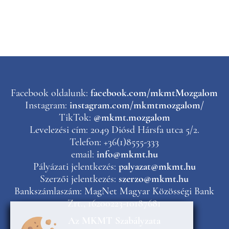
Facebook oldalunk:
facebook.com/mkmtMozgalom
Instagram:
instagram.com/mkmtmozgalom/
TikTok:
@mkmt.mozgalom
Levelezési cím: 2049 Diósd Hársfa utca 5/2.
Telefon: +36(1)8555-333
email:
info@mkmt.hu
Pályázati jelentkezés:
palyazat@mkmt.hu
Szerzői jelentkezés:
szerzo@mkmt.hu
Bankszámlaszám: MagNet Magyar Közösségi Bank
Zrt., 16200223-10187681
Az MKMT Szabályzata