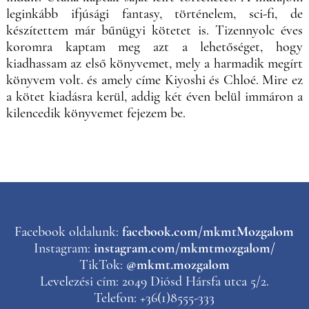
leginkább ifjúsági fantasy, történelem, sci-fi, de
készítettem már bűnügyi kötetet is. Tizennyolc éves
koromra kaptam meg azt a lehetőséget, hogy
kiadhassam az első könyvemet, mely a harmadik megírt
könyvem volt. és amely címe Kiyoshi és Chloé. Mire ez
a kötet kiadásra kerül, addig két éven belül immáron a
kilencedik könyvemet fejezem be.
Facebook oldalunk:
facebook.com/mkmtMozgalom
Instagram:
instagram.com/mkmtmozgalom/
TikTok:
@mkmt.mozgalom
Levelezési cím: 2049 Diósd Hársfa utca 5/2.
Telefon: +36(1)8555-333