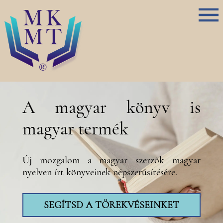
A magyar könyv is
magyar termék
Új mozgalom a magyar szerzők magyar
nyelven írt könyveinek népszerűsítésére.
SEGÍTSD A TÖREKVÉSEINKET