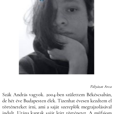
Pályázat Arca
Szák András vagyok. 2004-ben születtem Békéscsabán,
de hét éve Budapesten élek. Tizenhat évesen kezdtem el
történeteket írni, ami a saját szereplők megrajzolásával
indult. Utána kaptak saját leírt történetet. A műfajom