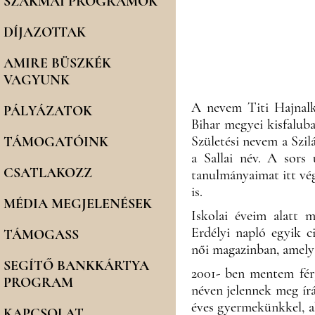
SZAKMAI PROGRAMOK
DÍJAZOTTAK
AMIRE BÜSZKÉK
VAGYUNK
A nevem Titi Hajnalk
PÁLYÁZATOK
Bihar megyei kisfalub
Születési nevem a Szi
TÁMOGATÓINK
a Sallai név. A sors
CSATLAKOZZ
tanulmányaimat itt vé
is.
MÉDIA MEGJELENÉSEK
Iskolai éveim alatt m
Erdélyi napló egyik c
TÁMOGASS
női magazinban, amely
SEGÍTŐ BANKKÁRTYA
2001- ben mentem férj
PROGRAM
néven jelennek meg ír
éves gyermekünkkel, ah
KAPCSOLAT