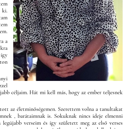
ttem
ki.
ztam
ttem
tem.
ra a
okra
 így
aton
nnyi
zzel
jabb céljaim. Hát mi kell más, hogy az ember teljesnek
ított az életminőségemen. Szerettem volna a tanultakat
imnek , barátaimnak is. Sokuknak nincs ideje elmenni
 legújabb verseim és így született meg az első verses