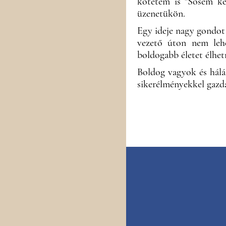
kötetem is "Sosem ké
üzenetükön.
Egy ideje nagy gondot 
vezető úton nem lehe
boldogabb életet élhet
Boldog vagyok és hálá
sikerélményekkel gazda