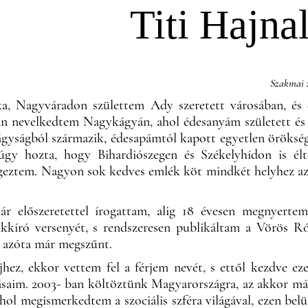
Titi Hajna
Szakmai 
a, Nagyváradon születtem Ady szeretett városában, és
an nevelkedtem Nagykágyán, ahol édesanyám született és 
lágyságból származik, édesapámtól kapott egyetlen öröks
 úgy hozta, hogy Bihardiószegen és Székelyhídon is él
geztem. Nagyon sok kedves emlék köt mindkét helyhez a
ár előszeretettel írogattam, alig 18 évesen megnyerte
ikkíró versenyét, s rendszeresen publikáltam a Vörös R
 azóta már megszűnt.
hez, ekkor vettem fel a férjem nevét, s ettől kezdve ez
ásaim. 2003- ban költöztünk Magyarországra, az akkor má
ol megismerkedtem a szociális szféra világával, ezen belü