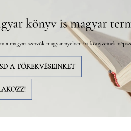
gyar könyv is magyar ter
m a magyar szerzők magyar nyelven írt könyveinek népsze
TSD A TÖREKVÉSEINKET
LAKOZZ!