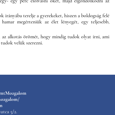
egy- egy perc elolvasni őket, majd elgondolkodni az
 irányába terelje a gyerekeket, hiszen a boldogság felé
 hamar megérteniük az élet lényegét, egy teljesebb,
 az alkotás örömét, hogy mindig tudok olyat írni, ami
tudok velük szerezni.
kmtMozgalom
ozgalom/
m
utca 5/2.