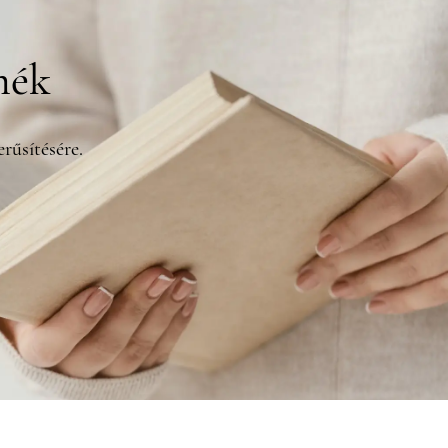
mék
rűsítésére.