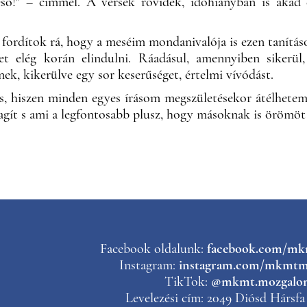
ső!" – címmel. A versek rövidek, időhiányban is akad 
fordítok rá, hogy a meséim mondanivalója is ezen tanítások
t elég korán elindulni. Ráadásul, amennyiben sikerül,
nek, kikerülve egy sor keserűséget, értelmi vívódást.
s, hiszen minden egyes írásom megszületésekor átélhetem
gít s ami a legfontosabb plusz, hogy másoknak is örömöt 
Facebook oldalunk:
facebook.com/m
Instagram:
instagram.com/mkmtm
TikTok:
@mkmt.mozgalo
Levelezési cím: 2049 Diósd Hársfa 