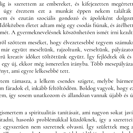
ig is szerettem az embereket, és kifejezetten megérte
, úgy éreztem ezt a munkát éppen nekem találták 
ztem és ezután szociális gondozó és ápolóként dolgo
dőközben életet adtam még egy csodás fiúnak, és átélhe
mét. A gyermeknevelésnek köszönhetően ismét írni kezd
ről szőttem meséket, hogy élvezetesebbé tegyem számuk
 már együtt meséltünk, rajzoltunk, verseltünk, pályázat
rű kreatív időket töltöttünk együtt. Így fejlődtek ők és
 egy új, ekkor még ismeretlen irányba. Több mesepályáz
nyt, ami egyre lelkesebbé tett.
tem támasza, a lelkem csendes szigete, melybe bárme
em fáradok el, inkább feltöltődöm. Boldog vagyok, hogy e
ttem, így sosem unatkozom és állandóan vannak újabb és ú
smertem a spiritualitás tanításait, ami nagyon sokat jav
tadni, hasonló problémákkal küzdőknek, így a szerette
k egyszerűen nem szeretnek olvasni. Így születtek meg a