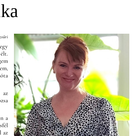
lka
zsűri
 egy
élt.
égem
tem,
zóta
m az
ózsa
en a
sfél
l az