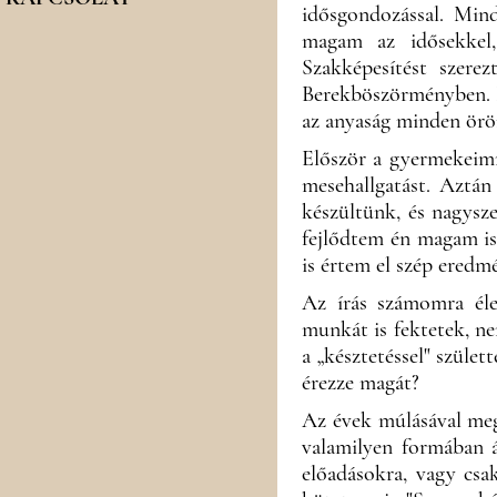
idősgondozással. Mind
magam az idősekkel
Szakképesítést szere
Berekböszörményben. I
az anyaság minden örö
Először a gyermekeim
mesehallgatást. Aztán
készültünk, és nagysze
fejlődtem én magam is
is értem el szép eredmé
Az írás számomra éle
munkát is fektetek, n
a „késztetéssel" szüle
érezze magát?
Az évek múlásával megi
valamilyen formában á
előadásokra, vagy csa